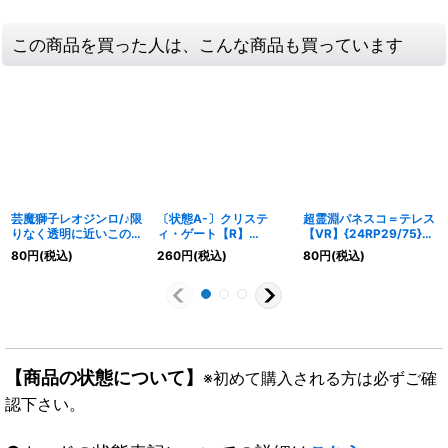
この商品を買った人は、こんな商品も買っています
芸魔獅子レオジンロ/♪限
〔状態A-〕クリステ
超霊淵パネスコ＝テレス
りなく透明に近いこのワ
ィ・ゲート【R】
【VR】{24RP29/75}
タシ【VR】
{EX1750/138}《光》
《多》
80
円
(税込)
260
円
(税込)
80
円
(税込)
{23RP4X7/8}《多》
【商品の状態について】
※初めて購入される方は必ずご確
認下さい。