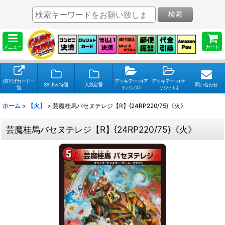
検索
メニュー
カート
値下げカード一
デッキテーマ(ア
デッキテーマ(オ
SALE＆特価
人気定番
問い合わせ
覧
ドバンス)
リジナル)
ホーム
>
【火】
>
芸魔桂馬バセヌテレジ【R】{24RP220/75}《火》
芸魔桂馬バセヌテレジ【R】{24RP220/75}《火》