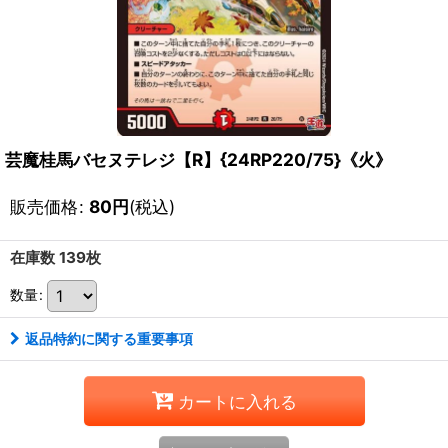
芸魔桂馬バセヌテレジ【R】{24RP220/75}《火》
販売価格
:
80
円
(税込)
在庫数 139枚
数量
:
返品特約に関する重要事項
カートに入れる