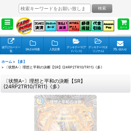
検索
メニュー
カート
値下げカード一
デッキテーマ(ア
デッキテーマ(オ
SALE＆特価
人気定番
問い合わせ
覧
ドバンス)
リジナル)
ホーム
>
【多】
>
〔状態A-〕理想と平和の決断【SR】{24RP2TR10/TR11}《多》
〔状態A-〕理想と平和の決断【SR】
{24RP2TR10/TR11}《多》