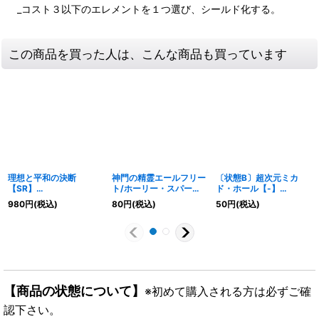
_コスト３以下のエレメントを１つ選び、シールド化する。
この商品を買った人は、こんな商品も買っています
理想と平和の決断
神門の精霊エールフリー
〔状態B〕超次元ミカ
【SR】
ト/ホーリー・スパーク
ド・ホール【-】
{24RP2TR10/TR11}
壱式【U】
{DMC634/19}《闇》
980
円
(税込)
80
円
(税込)
50
円
(税込)
《多》
{24EX263/100}《光》
【商品の状態について】
※初めて購入される方は必ずご確
認下さい。