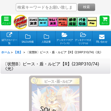
検索
メニュー
カート
値下げカード一
デッキテーマ(ア
デッキテーマ(オ
SALE＆特価
人気定番
問い合わせ
覧
ドバンス)
リジナル)
ホーム
>
【光】
>
〔状態B〕ピース・盾・ルピア【R】{23RP310/74}《光》
〔状態B〕ピース・盾・ルピア【R】{23RP310/74}
《光》