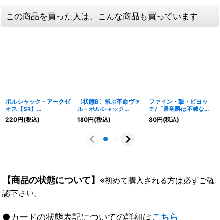
この商品を買った人は、こんな商品も買っています
ボルシャック・アークゼ
〔状態B〕飛ぶ革命ヴァ
ファイン・撃・ピヨッ
オス【SR】
ル・ボルシャック
チ/「暴竜爵は不滅な
{24EX15/89}《火》
【VR】{23RP35/74}
り!」【C】
220
円
(税込)
180
円
(税込)
80
円
(税込)
《多》
{24EX178/89}《火》
【商品の状態について】
※初めて購入される方は必ずご確
認下さい。
●カードの状態表記についての詳細は
こちら