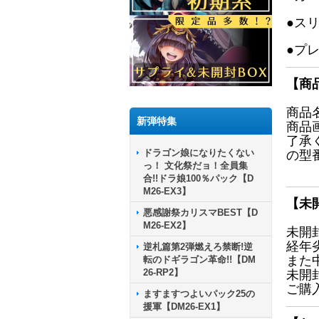
●ス
●プ
【商
商品
新弾特集
商品
了承
ドラゴン娘になりたくない
の型
っ！ 文化祭だョ！全員集
合!!ドラ娘100％パック【D
M26-EX3】
【未
悪感謝祭カリスマBEST【D
M26-EX2】
未開
経年
逆札篇第2弾燃えろ禁断!逆
また
転のドギラゴン革命!!【DM
26-RP2】
未開
ご購
ますますつよいパック25の
援軍【DM26-EX1】