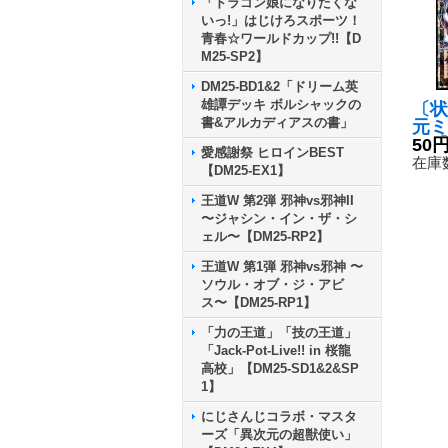
「ドラゴン娘になりたくな
いっ!」はじけろスポーツ！
青春☆ワールドカップ!!【D
M25-SP2】
DM25-BD1&2「ドリーム英
雄譚デッキ ボルシャックの
〔状
書&アルカディアスの書」
元ミ
ル【
50
愛感謝祭 ヒロインBEST
4/1
在庫数
【DM25-EX1】
王道W 第2弾 邪神vs邪神II
〜ジャシン・イン・ザ・シ
ェル〜【DM25-RP2】
王道W 第1弾 邪神vs邪神 〜
ソウル・オブ・ジ・アビ
ス〜【DM25-RP1】
「力の王道」「技の王道」
「Jack-Pot-Live!! in 桜龍
高校」【DM25-SD1&2&SP
1】
にじさんじコラボ・マスタ
ーズ「異次元の超獣使い」