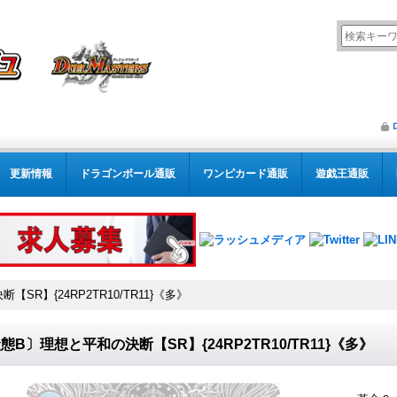
更新情報
ドラゴンボール通販
ワンピカード通販
遊戯王通販
SR】{24RP2TR10/TR11}《多》
態B〕理想と平和の決断【SR】{24RP2TR10/TR11}《多》