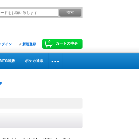
0
カートの中身
ログイン
新規登録
MTG通販
ポケカ通販