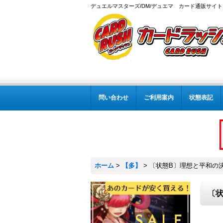
デュエルマスターズ/DM/デュエマ カード通販サイト
問い合わせ
ご利用案内
状態表記
ホーム
>
【多】
>
〔状態B〕理想と平和の決断【
〔状