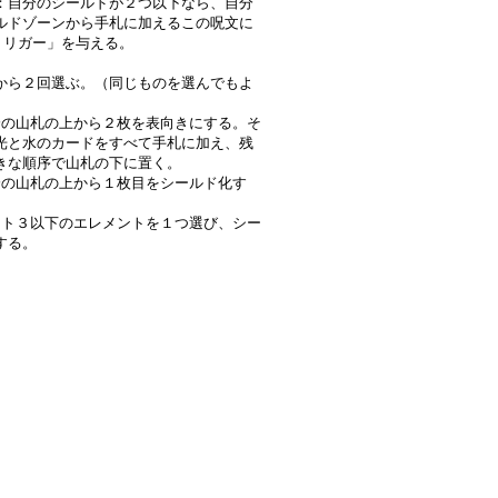
：自分のシールドが２つ以下なら、自分
ルドゾーンから手札に加えるこの呪文に
トリガー」を与える。
から２回選ぶ。（同じものを選んでもよ
の山札の上から２枚を表向きにする。そ
光と水のカードをすべて手札に加え、残
きな順序で山札の下に置く。
の山札の上から１枚目をシールド化す
ト３以下のエレメントを１つ選び、シー
する。