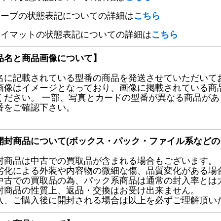
リーブの状態表記についての詳細は
こちら
レイマットの状態表記についての詳細は
こちら
品名と商品画像について】
名に記載されている型番の商品を発送させていただいて
画像はイメージとなっており、画像に掲載されている商
ください。 一部、写真とカードの型番が異なる商品が
番をご確認下さい。
開封商品について(ボックス・パック・ファイル系などの
封商品は中古での買取品が含まれる場合もございます。
劣化による外装や内容物の微細な傷、品質変化がある場
中古での買取品の為、パック系商品は通常の封入率とは
封商品の性質上、返品・交換はお受け出来ません。
入、ご購入後に開封される場合は以上を必ずご理解頂い