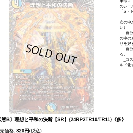
革命２
のシー
「S・
次の中
い）
_自分
の中の
りを好
_自分
る。
_コス
ルド化
態B〕理想と平和の決断【SR】{24RP2TR10/TR11}《多》
売価格
:
820円
(税込)