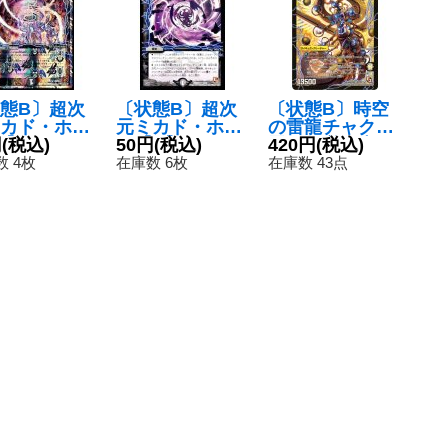
態B〕超次
〔状態B〕超次
〔状態B〕時空
カド・ホー
元ミカド・ホー
の雷龍チャクラ/
-】{DMC63
円
(税込)
ル【U】{DMD0
50円
(税込)
雷電の覚醒者グ
420円
(税込)
9}《闇》
413/15}《闇》
レート・チャク
 4枚
在庫数 6枚
在庫数 43点
ラ【SR】{DMX
08S1b/S4/S1a/
S4}《超次元》