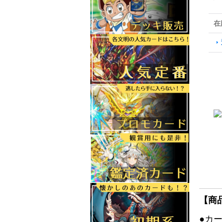
在
【商
●カ