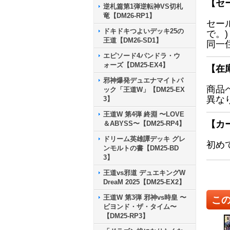
【セ
逆札篇第1弾逆転神VS切札
竜【DM26-RP1】
セー
ドキドキつよいデッキ25の
で。)
王道【DM26-SD1】
同一
エピソード4パンドラ・ウ
ォーズ【DM25-EX4】
【在
邪神爆発デュエナマイトパ
商品
ック「王道W」【DM25-EX
異な
3】
王道W 第4弾 終淵 〜LOVE
【カ
＆ABYSS〜【DM25-RP4】
ドリーム英雄譚デッキ グレ
初め
ンモルトの書【DM25-BD
3】
王道vs邪道 デュエキングW
DreaM 2025【DM25-EX2】
王道W 第3弾 邪神vs時皇 〜
こ
ビヨンド・ザ・タイム〜
【DM25-RP3】