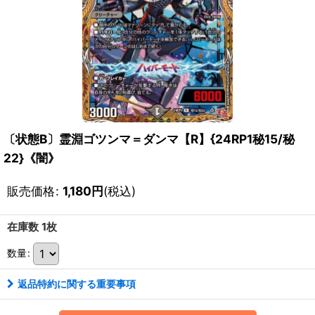
〔状態B〕霊淵ゴツンマ＝ダンマ【R】{24RP1秘15/秘
22}《闇》
販売価格
:
1,180
円
(税込)
在庫数 1枚
数量
:
返品特約に関する重要事項