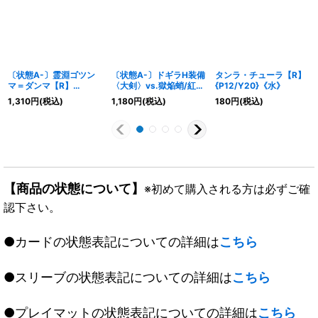
〔状態A-〕霊淵ゴツン
〔状態A-〕ドギラH装備
タンラ・チューラ【R】
マ＝ダンマ【R】
〈大剣〉vs.獄焔蛸/紅き
{P12/Y20}《水》
{24RP1秘15/秘22}
団長ドギラゴン悪
1,310
円
(税込)
1,180
円
(税込)
180
円
(税込)
《闇》
【SR】{ART264/6}
《多》
【商品の状態について】
※初めて購入される方は必ずご確
認下さい。
●カードの状態表記についての詳細は
こちら
●スリーブの状態表記についての詳細は
こちら
●プレイマットの状態表記についての詳細は
こちら