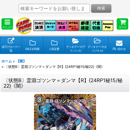
検索
メニュー
カート
値下げカード一
デッキテーマ(ア
デッキテーマ(オ
SALE＆特価
人気定番
問い合わせ
覧
ドバンス)
リジナル)
ホーム
>
【闇】
>
〔状態B〕霊淵ゴツンマ＝ダンマ【R】{24RP1秘15/秘22}《闇》
〔状態B〕霊淵ゴツンマ＝ダンマ【R】{24RP1秘15/秘
22}《闇》