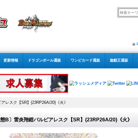
更新情報
ドラゴンボール通販
ワンピカード通販
遊戯王通販
スク【SR】{23RP26A/20}《火》
態B〕雷炎翔鎧バルピアレスク【SR】{23RP26A/20}《火》