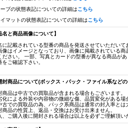
リーブの状態表記についての詳細は
こちら
レイマットの状態表記についての詳細は
こちら
品名と商品画像について】
名に記載されている型番の商品を発送させていただいて
画像はイメージとなっており、画像に掲載されている商
ください。 一部、写真とカードの型番が異なる商品が
番をご確認下さい。
開封商品について(ボックス・パック・ファイル系などの
封商品は中古での買取品が含まれる場合もございます。
劣化による外装や内容物の微細な傷、品質変化がある場
中古での買取品の為、パック系商品は通常の封入率とは
封商品の性質上、返品・交換はお受け出来ません。
入、ご購入後に開封される場合は以上を必ずご理解頂い