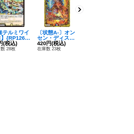
奏テルミワイ
〔状態A-〕オン
〔状態A-〕偽代
】{RP1267/
セン・ディス・
助演スケプティ
4}《光》
円
(税込)
カイザー【V
420円
(税込)
ック【VR】{RP
100円
(税込)
R】{RP208B/2
162/95}《水》
数 28枚
在庫数 23枚
在庫数 33枚
0}《多》