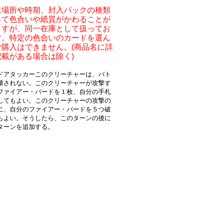
造場所や時期、封入パックの種類
って色合いや紙質がかわることが
ますが、同一在庫として扱ってお
す。特定の色合いのカードを選ん
ご購入はできません。(商品名に詳
記載がある場合は除く)
ドアタッカーこのクリーチャーは、バト
壊されない。このクリーチャーが攻撃す
ファイアー・バードを１枚、自分の手札
してもよい。このクリーチャーの攻撃の
に、自分のファイアー・バードを５つ破
もよい。そうしたら、このターンの後に
ターンを追加する。