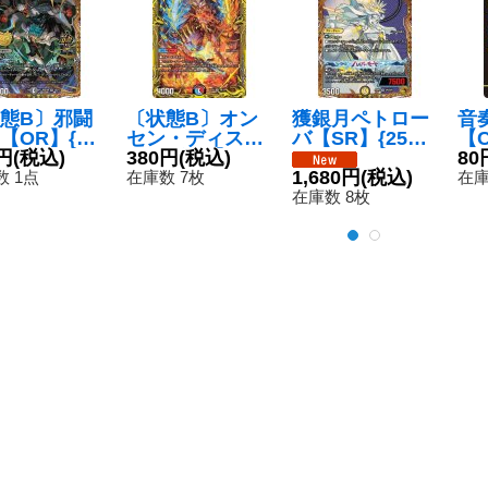
態B〕邪闘
〔状態B〕オン
獲銀月ペトロー
音
【OR】{26
セン・ディス・
バ【SR】{25RP
【C
M3秘/14}
円
(税込)
カイザー【V
380円
(税込)
2SP2/SP5}
10
80
》
R】{RP208B/2
《光》
1,680円
(税込)
 1点
在庫数 7枚
在庫
0}《多》
在庫数 8枚