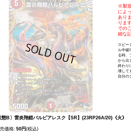
※製
によ
あり
りま
での
細な
スピー
ル中破
る時、
から出
終わり
壊して
自分の
態B〕雷炎翔鎧バルピアレスク【SR】{23RP26A/20}《火》
売価格
:
50円
(税込)