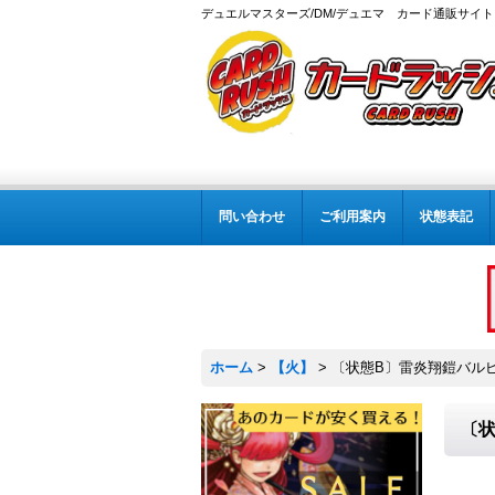
デュエルマスターズ/DM/デュエマ カード通販サイト
問い合わせ
ご利用案内
状態表記
ホーム
>
【火】
>
〔状態B〕雷炎翔鎧バルピアレ
〔状