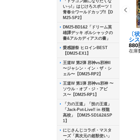
「ドラゴン娘になりたくな
いっ!」はじけろスポーツ！
青春☆ワールドカップ!!【D
M25-SP2】
DM25-BD1&2「ドリーム英
雄譚デッキ ボルシャックの
〔状
書&アルカディアスの書」
シス
SD1
880
愛感謝祭 ヒロインBEST
《闇
在庫数
【DM25-EX1】
王道W 第2弾 邪神vs邪神II
〜ジャシン・イン・ザ・シ
ェル〜【DM25-RP2】
王道W 第1弾 邪神vs邪神 〜
ソウル・オブ・ジ・アビ
ス〜【DM25-RP1】
「力の王道」「技の王道」
「Jack-Pot-Live!! in 桜龍
高校」【DM25-SD1&2&SP
1】
にじさんじコラボ・マスタ
ーズ「異次元の超獣使い」