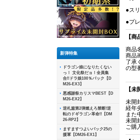
●ス
●プ
【商
商品
新弾特集
商品
了承
ドラゴン娘になりたくない
の型
っ！ 文化祭だョ！全員集
合!!ドラ娘100％パック【D
M26-EX3】
【未
悪感謝祭カリスマBEST【D
M26-EX2】
未開
経年
逆札篇第2弾燃えろ禁断!逆
また
転のドギラゴン革命!!【DM
26-RP2】
未開
ご購
ますますつよいパック25の
援軍【DM26-EX1】