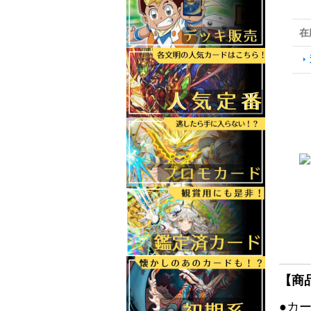
在
【商
●カ