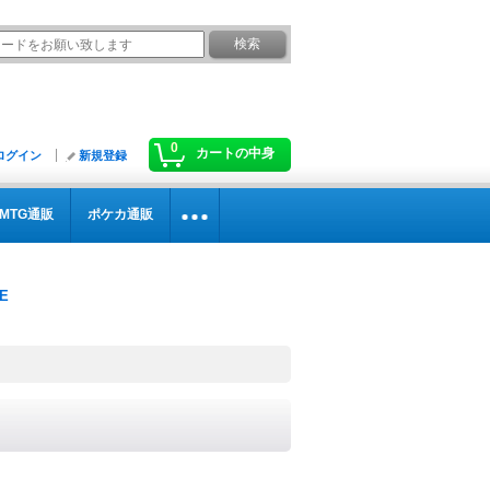
0
カートの中身
ログイン
新規登録
MTG通販
ポケカ通販