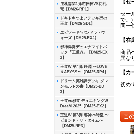
【セ
逆札篇第1弾逆転神VS切札
竜【DM26-RP1】
セー
ドキドキつよいデッキ25の
で。)
王道【DM26-SD1】
同一
エピソード4パンドラ・ウ
ォーズ【DM25-EX4】
【在
邪神爆発デュエナマイトパ
商品
ック「王道W」【DM25-EX
異な
3】
王道W 第4弾 終淵 〜LOVE
【カ
＆ABYSS〜【DM25-RP4】
ドリーム英雄譚デッキ グレ
初め
ンモルトの書【DM25-BD
3】
王道vs邪道 デュエキングW
DreaM 2025【DM25-EX2】
王道W 第3弾 邪神vs時皇 〜
こ
ビヨンド・ザ・タイム〜
【DM25-RP3】