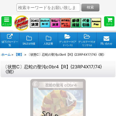
検索
メニュー
カート
値下げカード一
デッキテーマ(ア
デッキテーマ(オ
SALE＆特価
人気定番
問い合わせ
覧
ドバンス)
リジナル)
ホーム
>
【闇】
>
〔状態C〕忍蛇の聖沌c0br4【R】{23RP4X17/74}《闇》
〔状態C〕忍蛇の聖沌c0br4【R】{23RP4X17/74}
《闇》