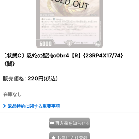
〔状態C〕忍蛇の聖沌c0br4【R】{23RP4X17/74}
《闇》
販売価格
:
220
円
(税込)
在庫なし
返品特約に関する重要事項
再入荷を知らせる
お気に入り登録