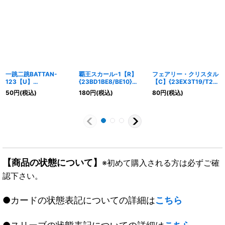
一跳二跳BATTAN-
覇王スカール-1【R】
フェアリー・クリスタル
123【U】
{23BD1BE8/BE10}
【C】{23EX3T19/T20}
{25RP143/77}《自然》
《多》
《自然》
50
円
(税込)
180
円
(税込)
80
円
(税込)
【商品の状態について】
※初めて購入される方は必ずご確
認下さい。
●カードの状態表記についての詳細は
こちら