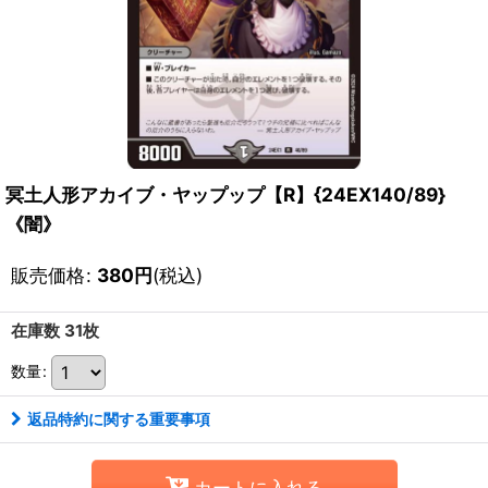
冥土人形アカイブ・ヤップップ【R】{24EX140/89}
《闇》
販売価格
:
380
円
(税込)
在庫数 31枚
数量
:
返品特約に関する重要事項
カートに入れる