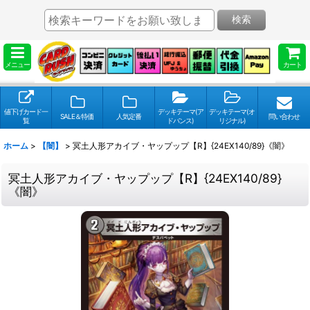
検索
メニュー
カート
値下げカード一
デッキテーマ(ア
デッキテーマ(オ
SALE＆特価
人気定番
問い合わせ
覧
ドバンス)
リジナル)
ホーム
>
【闇】
>
冥土人形アカイブ・ヤップップ【R】{24EX140/89}《闇》
冥土人形アカイブ・ヤップップ【R】{24EX140/89}
《闇》