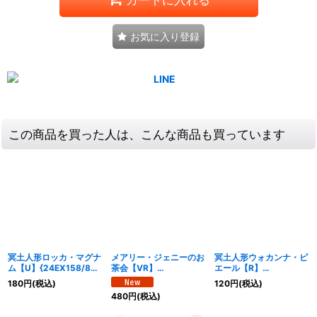
お気に入り登録
この商品を買った人は、こんな商品も買っています
冥土人形ロッカ・マグナ
メアリー・ジェニーのお
冥土人形ウォカンナ・ピ
ム【U】{24EX158/89}
茶会【VR】
エール【R】
《闇》
{24EX129/89}《多》
{24EX138/89}《水》
180
円
(税込)
120
円
(税込)
480
円
(税込)