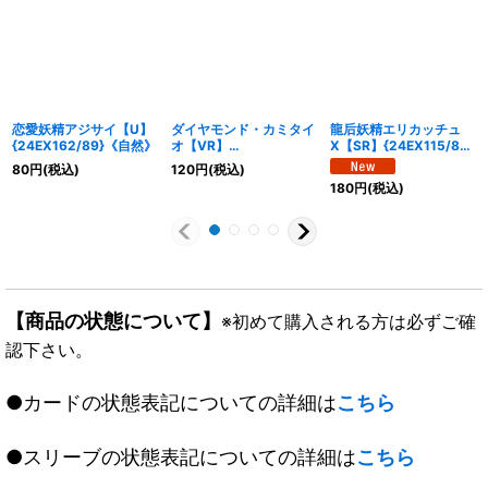
恋愛妖精アジサイ【U】
ダイヤモンド・カミタイ
龍后妖精エリカッチュ
{24EX162/89}《自然》
オ【VR】
X【SR】{24EX115/89}
{24EX120/89}《自然》
《多》
80
円
(税込)
120
円
(税込)
180
円
(税込)
【商品の状態について】
※初めて購入される方は必ずご確
認下さい。
●カードの状態表記についての詳細は
こちら
●スリーブの状態表記についての詳細は
こちら