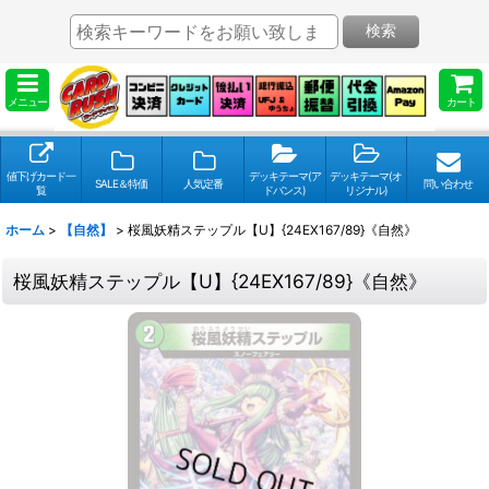
検索
メニュー
カート
値下げカード一
デッキテーマ(ア
デッキテーマ(オ
SALE＆特価
人気定番
問い合わせ
覧
ドバンス)
リジナル)
ホーム
>
【自然】
>
桜風妖精ステップル【U】{24EX167/89}《自然》
桜風妖精ステップル【U】{24EX167/89}《自然》