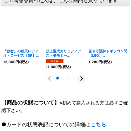
この商品を買った人は、こんな商品も買っています
「狡智」の頂天レディ
頂上混成ガリュディア
蒼き守護神ドギラゴン閃
オ・ローゼス【SR】
ス・モモミー
【LEG】
{23EX3SP2/SP5}
ズ’22【SR】
{RP22SP2/SP6}《多》
12,800
円
(税込)
1,280
円
(税込)
《水》
{24RP4SP3/SP5}
11,800
円
(税込)
《多》
【商品の状態について】
※初めて購入される方は必ずご確
認下さい。
●カードの状態表記についての詳細は
こちら