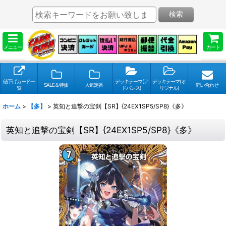
検索
メニュー
カート
値下げカード一
デッキテーマ(ア
デッキテーマ(オ
SALE＆特価
人気定番
問い合わせ
覧
ドバンス)
リジナル)
ホーム
>
【多】
>
英知と追撃の宝剣【SR】{24EX1SP5/SP8}《多》
英知と追撃の宝剣【SR】{24EX1SP5/SP8}《多》