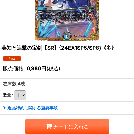
英知と追撃の宝剣【SR】{24EX1SP5/SP8}《多》
販売価格
:
6,980
円
(税込)
在庫数 4枚
数量
:
返品特約に関する重要事項
カートに入れる