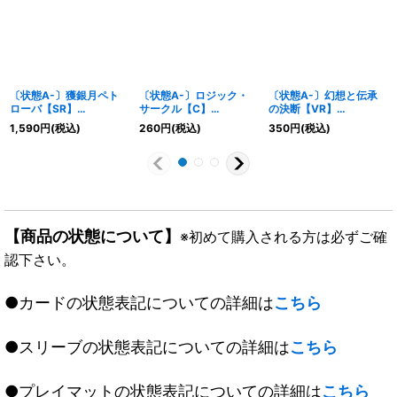
〔状態A-〕獲銀月ペト
〔状態A-〕ロジック・
〔状態A-〕幻想と伝承
ローバ【SR】
サークル【C】
の決断【VR】
{25RP2SP2/SP5}
{EX0364/69}《光》
{23RP28/74}《多》
1,590
円
(税込)
260
円
(税込)
350
円
(税込)
《光》
【商品の状態について】
※初めて購入される方は必ずご確
認下さい。
●カードの状態表記についての詳細は
こちら
●スリーブの状態表記についての詳細は
こちら
●プレイマットの状態表記についての詳細は
こちら