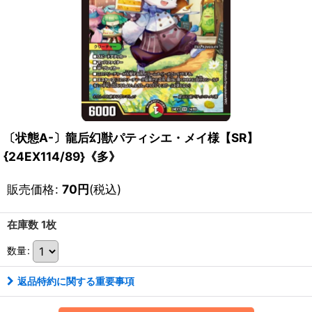
〔状態A-〕龍后幻獣パティシエ・メイ様【SR】
{24EX114/89}《多》
販売価格
:
70
円
(税込)
在庫数 1枚
数量
:
返品特約に関する重要事項