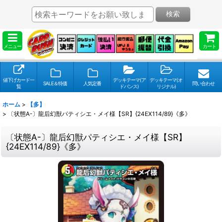
検索
メニュー
カート
値下げカード一
デッキテーマ(ア
デッキテーマ(オ
SALE＆特価
人気定番
問い合わせ
覧
ドバンス)
リジナル)
ホーム
>
【多】
>
〔状態A-〕龍后幻獣パティシエ・メイ様【SR】{24EX114/89}《多》
〔状態A-〕龍后幻獣パティシエ・メイ様【SR】
{24EX114/89}《多》