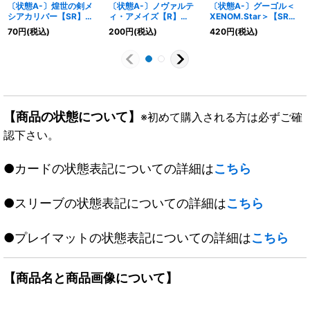
〔状態A-〕煌世の剣メ
〔状態A-〕ノヴァルテ
〔状態A-〕グーゴル＜
シアカリバー【SR】
ィ・アメイズ【R】
XENOM.Star＞【SR】
{SD071/13}《光》
{EX01G4/G10}《光》
{RP217B/10}《闇》
70
円
(税込)
200
円
(税込)
420
円
(税込)
【商品の状態について】
※初めて購入される方は必ずご確
認下さい。
●カードの状態表記についての詳細は
こちら
●スリーブの状態表記についての詳細は
こちら
●プレイマットの状態表記についての詳細は
こちら
【商品名と商品画像について】