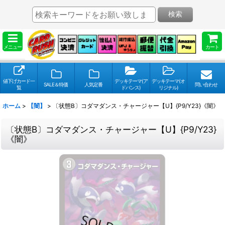
検索
メニュー
カート
値下げカード一
デッキテーマ(ア
デッキテーマ(オ
SALE＆特価
人気定番
問い合わせ
覧
ドバンス)
リジナル)
ホーム
>
【闇】
>
〔状態B〕コダマダンス・チャージャー【U】{P9/Y23}《闇》
〔状態B〕コダマダンス・チャージャー【U】{P9/Y23}
《闇》