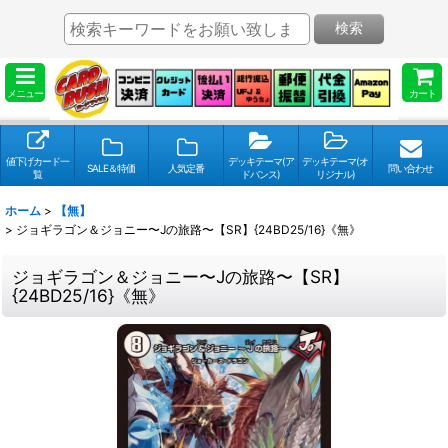
検索
メニュー
カート
値下げカード一
デッキテーマ(ア
デッキテーマ(オ
SALE＆特価
人気定番
問い合わせ
覧
ドバンス)
リジナル)
ホーム
>
【無】
>
ジョギラゴン＆ジョニー〜Jの旅路〜【SR】{24BD25/16}《無》
ジョギラゴン＆ジョニー〜Jの旅路〜【SR】
{24BD25/16}《無》