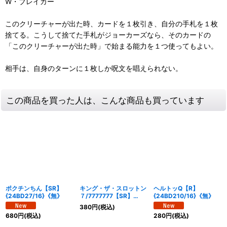
W・ブレイカー
このクリーチャーが出た時、カードを１枚引き、自分の手札を１枚
捨てる。こうして捨てた手札がジョーカーズなら、そのカードの
「このクリーチャーが出た時」で始まる能力を１つ使ってもよい。
相手は、自身のターンに１枚しか呪文を唱えられない。
この商品を買った人は、こんな商品も買っています
ポクチンちん【SR】
キング・ザ・スロットン
ヘルトッQ【R】
{24BD27/16}《無》
７/7777777【SR】
{24BD210/16}《無》
{24BD23/16}《無》
380
円
(税込)
680
円
(税込)
280
円
(税込)