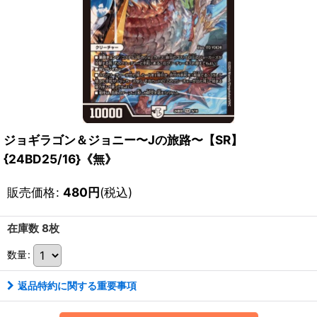
ジョギラゴン＆ジョニー〜Jの旅路〜【SR】
{24BD25/16}《無》
販売価格
:
480
円
(税込)
在庫数 8枚
数量
:
返品特約に関する重要事項