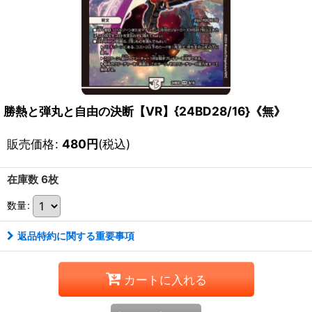
勝熱と弾丸と自由の決断【VR】{24BD28/16}《無》
販売価格
:
480
円
(税込)
在庫数 6枚
数量
:
返品特約に関する重要事項
カートに入れる