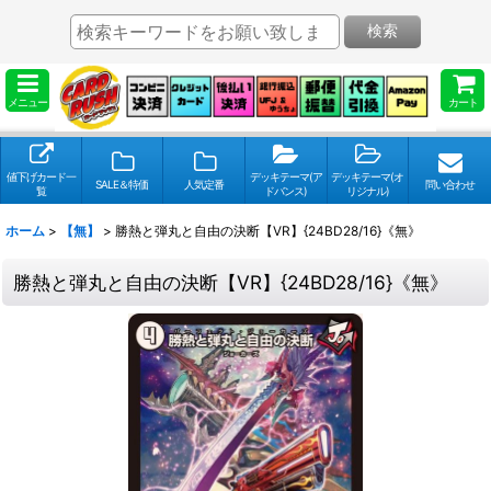
検索
メニュー
カート
値下げカード一
デッキテーマ(ア
デッキテーマ(オ
SALE＆特価
人気定番
問い合わせ
覧
ドバンス)
リジナル)
ホーム
>
【無】
>
勝熱と弾丸と自由の決断【VR】{24BD28/16}《無》
勝熱と弾丸と自由の決断【VR】{24BD28/16}《無》