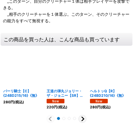
_このターン、自分のクリーチャー１体は相手プレイヤーを攻撃で
きる。
_相手のクリーチャーを１体選ぶ。このターン、そのクリーチャー
の能力をすべて無視する。
この商品を買った人は、こんな商品も買っています
パーリ騎士【C】
王道の弾丸ジョリー・
ヘルトッQ【R】
{24BD215/16}《無》
ザ・ジョニー【SR】
{24BD210/16}《無》
{24BD21/16}《無》
280
円
(税込)
220
円
(税込)
280
円
(税込)