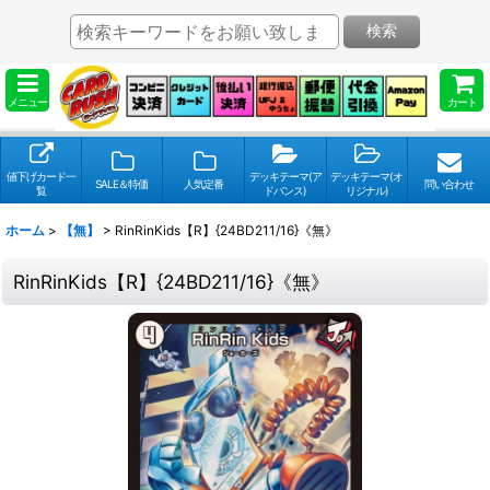
検索
メニュー
カート
値下げカード一
デッキテーマ(ア
デッキテーマ(オ
SALE＆特価
人気定番
問い合わせ
覧
ドバンス)
リジナル)
ホーム
>
【無】
>
RinRinKids【R】{24BD211/16}《無》
RinRinKids【R】{24BD211/16}《無》