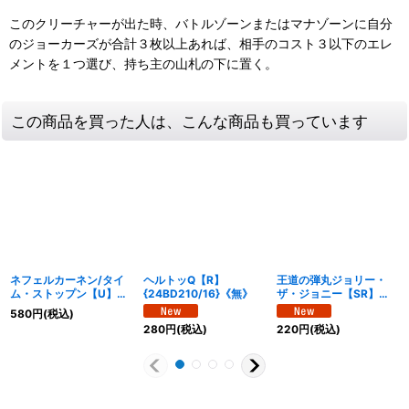
このクリーチャーが出た時、バトルゾーンまたはマナゾーンに自分
のジョーカーズが合計３枚以上あれば、相手のコスト３以下のエレ
メントを１つ選び、持ち主の山札の下に置く。
この商品を買った人は、こんな商品も買っています
ネフェルカーネン/タイ
ヘルトッQ【R】
王道の弾丸ジョリー・
ム・ストップン【U】
{24BD210/16}《無》
ザ・ジョニー【SR】
{24BD213/16}《無》
{24BD21/16}《無》
580
円
(税込)
280
円
(税込)
220
円
(税込)