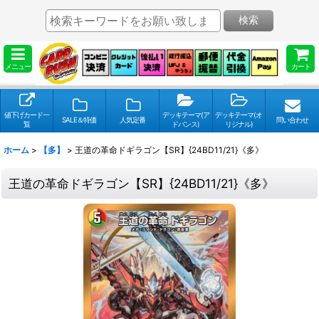
検索
メニュー
カート
値下げカード一
デッキテーマ(ア
デッキテーマ(オ
SALE＆特価
人気定番
問い合わせ
覧
ドバンス)
リジナル)
ホーム
>
【多】
>
王道の革命ドギラゴン【SR】{24BD11/21}《多》
王道の革命ドギラゴン【SR】{24BD11/21}《多》