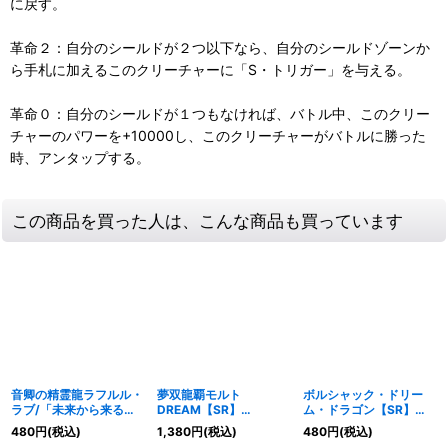
に戻す。
革命２：自分のシールドが２つ以下なら、自分のシールドゾーンか
ら手札に加えるこのクリーチャーに「S・トリガー」を与える。
革命０：自分のシールドが１つもなければ、バトル中、このクリー
チャーのパワーを+10000し、このクリーチャーがバトルに勝った
時、アンタップする。
この商品を買った人は、こんな商品も買っています
音卿の精霊龍ラフルル・
夢双龍覇モルト
ボルシャック・ドリー
ラブ/「未来から来る、
DREAM【SR】
ム・ドラゴン【SR】
だからミラクル」
{24EX28/100}《火》
{24EX219/100}《多》
480
円
(税込)
1,380
円
(税込)
480
円
(税込)
【SR】{24EX18/89}