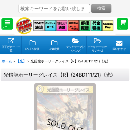
検索
メニュー
カート
値下げカード一
デッキテーマ(ア
デッキテーマ(オ
SALE＆特価
人気定番
問い合わせ
覧
ドバンス)
リジナル)
ホーム
>
【光】
>
光鎧龍ホーリーグレイス【R】{24BD111/21}《光》
光鎧龍ホーリーグレイス【R】{24BD111/21}《光》