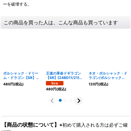
ーを破壊する。
この商品を買った人は、こんな商品も買っています
ボルシャック・ドリー
王道の革命ドギラゴン
ネオ・ボルシャック・ド
ム・ドラゴン【SR】
【SR】{24BD11/21}
ラゴン/ボルシャックゾ
{24EX219/100}《多》
《多》
ーン【C】{24EX2超47/
480
円
(税込)
120
円
(税込)
超47}《多》
480
円
(税込)
【商品の状態について】
※初めて購入される方は必ずご確