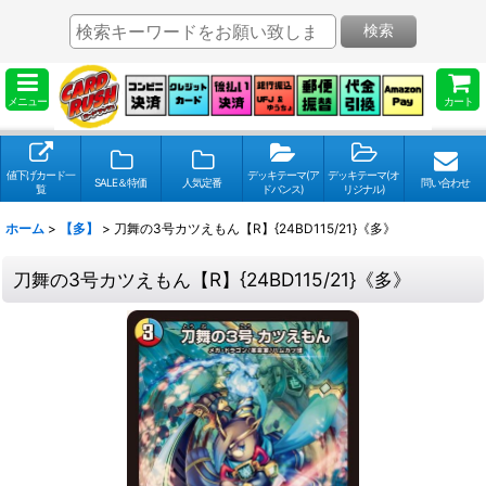
検索
メニュー
カート
値下げカード一
デッキテーマ(ア
デッキテーマ(オ
SALE＆特価
人気定番
問い合わせ
覧
ドバンス)
リジナル)
ホーム
>
【多】
>
刀舞の3号カツえもん【R】{24BD115/21}《多》
刀舞の3号カツえもん【R】{24BD115/21}《多》