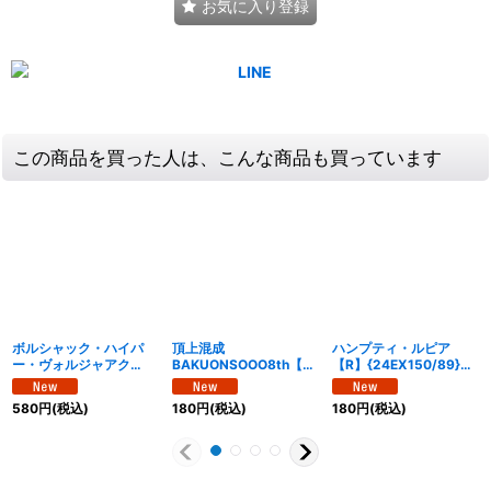
お気に入り登録
この商品を買った人は、こんな商品も買っています
ボルシャック・ハイパ
頂上混成
ハンプティ・ルピア
ー・ヴォルジャアク
BAKUONSOOO8th【S
【R】{24EX150/89}
【SR】{24RP2S7/S10}
R】{24EX217/100}
《多》
《火》
《多》
580
円
(税込)
180
円
(税込)
180
円
(税込)