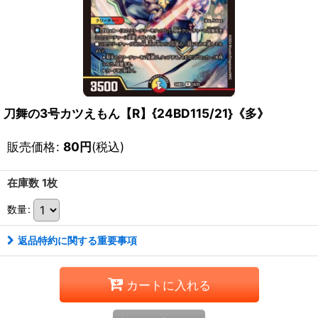
刀舞の3号カツえもん【R】{24BD115/21}《多》
販売価格
:
80
円
(税込)
在庫数 1枚
数量
:
返品特約に関する重要事項
カートに入れる