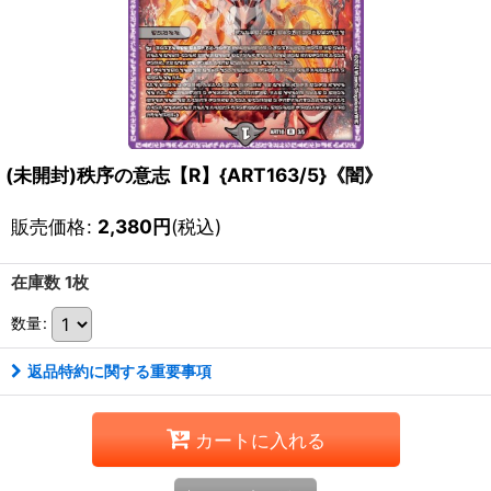
(未開封)秩序の意志【R】{ART163/5}《闇》
販売価格
:
2,380
円
(税込)
在庫数 1枚
数量
:
返品特約に関する重要事項
カートに入れる