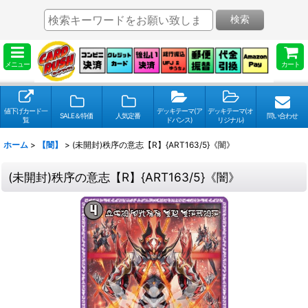
検索
メニュー
カート
値下げカード一
デッキテーマ(ア
デッキテーマ(オ
SALE＆特価
人気定番
問い合わせ
覧
ドバンス)
リジナル)
ホーム
>
【闇】
>
(未開封)秩序の意志【R】{ART163/5}《闇》
(未開封)秩序の意志【R】{ART163/5}《闇》