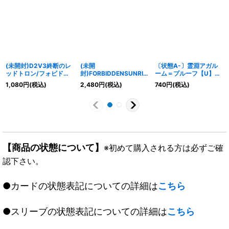
(未開封)D2V3終断のレ
(未開
〔状態A-〕霊淵アガル
ッドトロン/フォビドゥ
封)FORBIDDENSUNRIS
ーム＝プルーフ【U】
ン・ハンド【-】
E〜禁断の夜明け〜
{24RP2秘19/秘21}
1,080
円
(税込)
2,480
円
(税込)
740
円
(税込)
{ART164/5}《火》
【U】{ART165/5}
《闇》
《多》
【商品の状態について】
※初めて購入される方は必ずご確
認下さい。
●カードの状態表記についての詳細は
こちら
●スリーブの状態表記についての詳細は
こちら