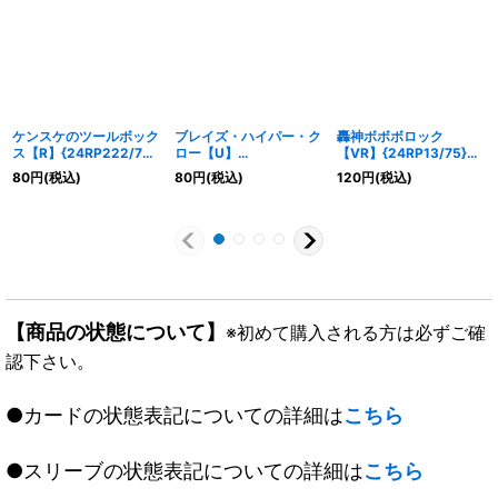
ケンスケのツールボック
ブレイズ・ハイパー・ク
轟神ボボボロック
ス【R】{24RP222/75}
ロー【U】
【VR】{24RP13/75}
《火》
{24RP245/75}《火》
《火》
80
円
(税込)
80
円
(税込)
120
円
(税込)
【商品の状態について】
※初めて購入される方は必ずご確
認下さい。
●カードの状態表記についての詳細は
こちら
●スリーブの状態表記についての詳細は
こちら