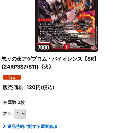
怒りの夜アゲブロム・バイオレンス【SR】
{24RP3S7/S11}《火》
販売価格
:
120
円
(税込)
在庫数 2枚
数量
:
返品特約に関する重要事項