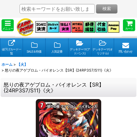
検索
メニュー
カート
値下げカード一
デッキテーマ(ア
デッキテーマ(オ
SALE＆特価
人気定番
問い合わせ
覧
ドバンス)
リジナル)
ホーム
>
【火】
>
怒りの夜アゲブロム・バイオレンス【SR】{24RP3S7/S11}《火》
怒りの夜アゲブロム・バイオレンス【SR】
{24RP3S7/S11}《火》