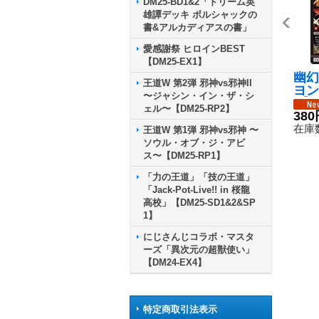
DM25-BD1&2「ドリーム英
雄譚デッキ ボルシャックの
書&アルカディアスの書」
愛感謝祭 ヒロインBEST
【DM25-EX1】
幽幻
王道W 第2弾 邪神vs邪神II
ヨン
〜ジャシン・イン・ザ・シ
R】{
ェル〜【DM25-RP2】
11
380
在庫数
王道W 第1弾 邪神vs邪神 〜
ソウル・オブ・ジ・アビ
ス〜【DM25-RP1】
「力の王道」「技の王道」
「Jack-Pot-Live!! in 桜龍
高校」【DM25-SD1&2&SP
1】
にじさんじコラボ・マスタ
ーズ「異次元の超獣使い」
【DM24-EX4】
特定商取引法表示