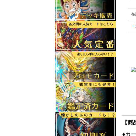
在
【商
●カ