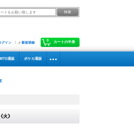
0
カートの中身
ログイン
新規登録
MTG通販
ポケカ通販
}《火》