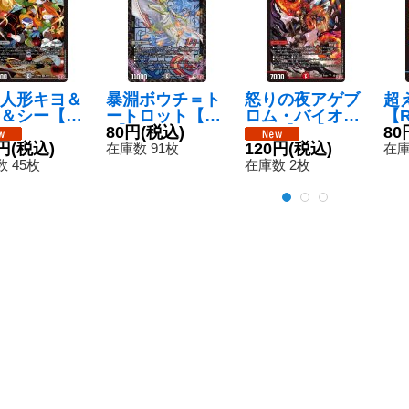
人形キヨ＆
暴淵ボウチ＝ト
怒りの夜アゲブ
超
＆シー【S
ートロット【V
ロム・バイオレ
【R
24RP3S6/S
R】{24RP34/7
80円
(税込)
ンス【SR】{24
9/
80
}《闇》
円
(税込)
6}《闇》
RP3S7/S11}
120円
(税込)
在庫数 91枚
在庫
《火》
 45枚
在庫数 2枚