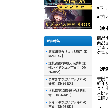
●ス
●プ
【商
商品
新弾特集
商品
了承
悪感謝祭カリスマBEST【D
の型
M26-EX2】
逆札篇第2弾燃えろ禁断!逆
転のドギラゴン革命!!【DM
【未
26-RP2】
未開
ますますつよいパック25の
経年
援軍【DM26-EX1】
また
逆札篇第1弾逆転神VS切札
未開
竜【DM26-RP1】
ご購
ドキドキつよいデッキ25の
王道【DM26-SD1】