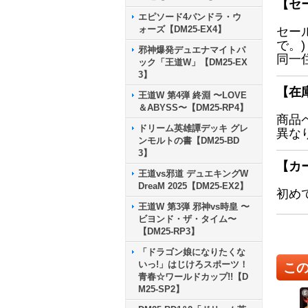
【セ
エピソード4パンドラ・ウ
ォーズ【DM25-EX4】
セー
で。)
邪神爆発デュエナマイトパ
同一
ック「王道W」【DM25-EX
3】
【在
王道W 第4弾 終淵 〜LOVE
＆ABYSS〜【DM25-RP4】
商品
ドリーム英雄譚デッキ グレ
異な
ンモルトの書【DM25-BD
3】
【カ
王道vs邪道 デュエキングW
DreaM 2025【DM25-EX2】
初め
王道W 第3弾 邪神vs時皇 〜
ビヨンド・ザ・タイム〜
【DM25-RP3】
「ドラゴン娘になりたくな
いっ!」はじけろスポーツ！
こ
青春☆ワールドカップ!!【D
M25-SP2】