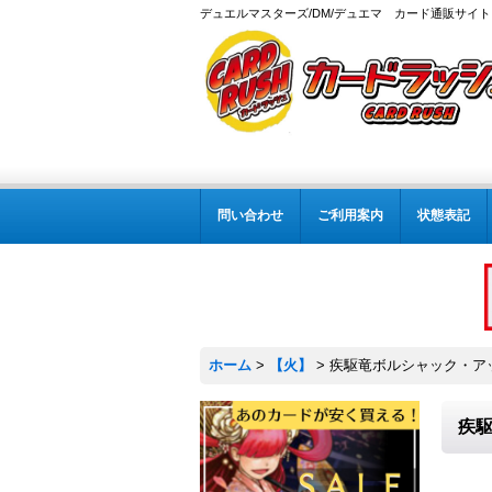
デュエルマスターズ/DM/デュエマ カード通販サイト
問い合わせ
ご利用案内
状態表記
ホーム
>
【火】
>
疾駆竜ボルシャック・アッシ
疾駆