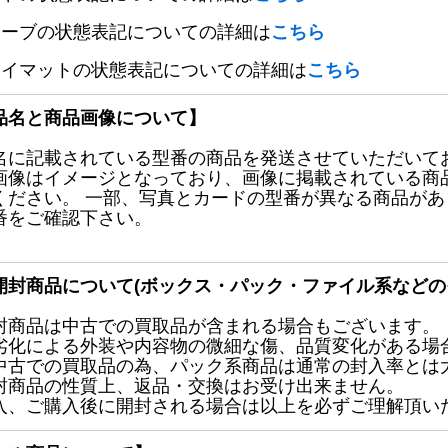
リーブの状態表記についての詳細は
こちら
レイマットの状態表記についての詳細は
こちら
品名と商品画像について】
名に記載されている型番の商品を発送させていただいて
画像はイメージとなっており、画像に掲載されている商
ください。 一部、写真とカードの型番が異なる商品が
番をご確認下さい。
開封商品について(ボックス・パック・ファイル系などの
封商品は中古での買取品が含まれる場合もございます。
劣化による外装や内容物の微細な傷、品質変化がある場
中古での買取品の為、パック系商品は通常の封入率とは
封商品の性質上、返品・交換はお受け出来ません。
入、ご購入後に開封される場合は以上を必ずご理解頂い