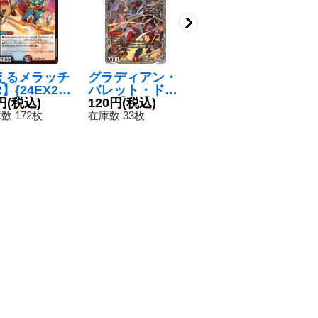
えるメラッチ
グラディアン・
超竜キング・ボ
強
】{24EX25
バレット・ドラ
ルシャック
ッ
100}《多》
円
(税込)
ゴン【SR】{24
120円
(税込)
【R】{24EX25
80円
(税込)
レ
8
RP1TR6/TR11}
0/100}《火》
リ
数 172枚
在庫数 33枚
在庫数 80枚
在
《火》
S