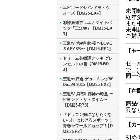
エピソード4パンドラ・ウ
未開
ォーズ【DM25-EX4】
経年
邪神爆発デュエナマイトパ
また
ック「王道W」【DM25-EX
未開
3】
ご購
王道W 第4弾 終淵 〜LOVE
＆ABYSS〜【DM25-RP4】
【セ
ドリーム英雄譚デッキ グレ
セー
ンモルトの書【DM25-BD
で。)
3】
同一
王道vs邪道 デュエキングW
DreaM 2025【DM25-EX2】
【在
王道W 第3弾 邪神vs時皇 〜
ビヨンド・ザ・タイム〜
商品
【DM25-RP3】
異な
「ドラゴン娘になりたくな
いっ!」はじけろスポーツ！
【カ
青春☆ワールドカップ!!【D
M25-SP2】
初め