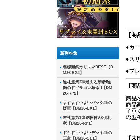
【商
●カ
新弾特集
●ス
悪感謝祭カリスマBEST【D
●プ
M26-EX2】
逆札篇第2弾燃えろ禁断!逆
【商
転のドギラゴン革命!!【DM
26-RP2】
商品
ますますつよいパック25の
商品
援軍【DM26-EX1】
了承
の型
逆札篇第1弾逆転神VS切札
竜【DM26-RP1】
ドキドキつよいデッキ25の
【未
王道【DM26-SD1】