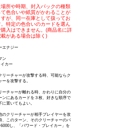
造場所や時期、封入パックの種類
って色合いや紙質がかわることが
ますが、同一在庫として扱ってお
す。特定の色合いのカードを選ん
ご購入はできません。(商品名に詳
記載がある場合は除く)
ーエナジー
ドマン
レイカー
クリーチャーが攻撃する時、可能ならク
ャーを攻撃する。
リーチャーが離れる時、かわりに自分の
ーンにあるカードを３枚、好きな順序で
下に置いてもよい。
他のクリーチャーが相手プレイヤーを攻
時、このターン、そのクリーチャーのパ
+6000し、「パワード・ブレイカー」を
。