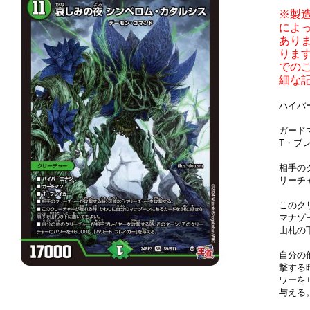
※製
によ
あり
りま
での
細な
ハイパ
ガー
T・ブ
相手の
リーチ
このク
マナゾ
山札の
自分の
撃する
ワーを
与える