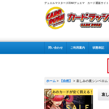
デュエルマスターズ/DM/デュエマ カード通販サイト
問い合わせ
ご利用案内
状態表記
ホーム
>
【自然】
>
哀しみの夜シンベロム・カ
哀し