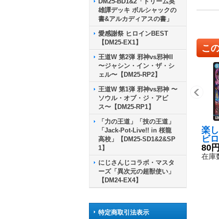
DM25-BD1&2「ドリーム英
雄譚デッキ ボルシャックの
書&アルカディアスの書」
愛感謝祭 ヒロインBEST
【DM25-EX1】
こ
王道W 第2弾 邪神vs邪神II
〜ジャシン・イン・ザ・シ
ェル〜【DM25-RP2】
王道W 第1弾 邪神vs邪神 〜
ソウル・オブ・ジ・アビ
ス〜【DM25-RP1】
「力の王道」「技の王道」
楽し
「Jack-Pot-Live!! in 桜龍
ビロ
高校」【DM25-SD1&2&SP
イス
80
1】
RP3
在庫数
にじさんじコラボ・マスタ
《水
ーズ「異次元の超獣使い」
【DM24-EX4】
特定商取引法表示