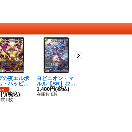
びの夜エルボ
ヨビニオン・マ
哀樹の夜シンベ
死
ム・ハッピー
ルル【SR】{24
ロム【SR】{24
ウ
R】{24RP3
RP3S10/S11}
1,480円
(税込)
RP1S9/S10}
120円
(税込)
【
8
/S11}《光》
0円
(税込)
《自然》
《自然》
1
在庫数 8枚
在庫数 17枚
在
数 5枚