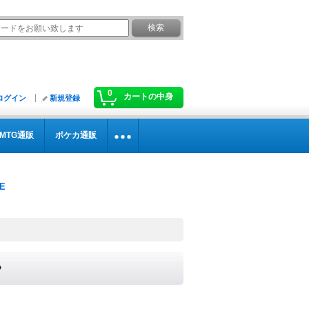
0
カートの中身
ログイン
新規登録
MTG通販
ポケカ通販
》