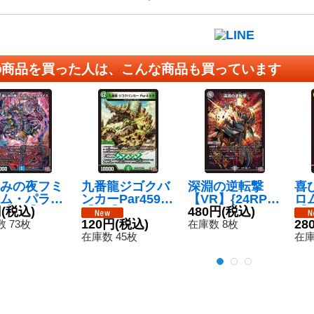
の商品を買った人は、こんな商品も買っています
みの夜フミ
九番龍ジゴクバ
深淵の逆転撃
喜
ム・パラダ
ンカーPar459
【VR】{24RP3
ロ
【SR】{24
円
(税込)
【VR】{24RP3
5/76}《闇》
480円
(税込)
【S
S3/S11}
8/76}《自然》
120円
(税込)
S1
28
 73枚
在庫数 8枚
》
在庫数 45枚
在庫