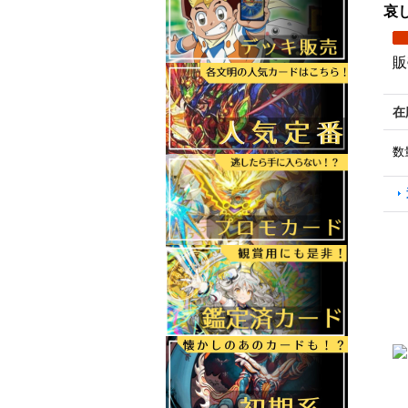
哀し
販
在
数