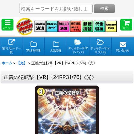
検索
メニュー
カート
値下げカード一
デッキテーマ(ア
デッキテーマ(オ
SALE＆特価
人気定番
問い合わせ
覧
ドバンス)
リジナル)
ホーム
>
【光】
>
正義の逆転撃【VR】{24RP31/76}《光》
正義の逆転撃【VR】{24RP31/76}《光》