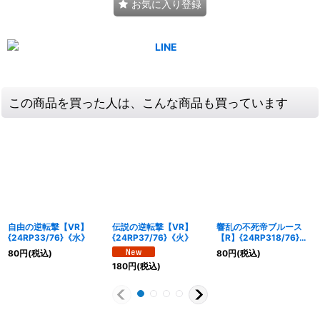
お気に入り登録
この商品を買った人は、こんな商品も買っています
自由の逆転撃【VR】
伝説の逆転撃【VR】
響乱の不死帝ブルース
{24RP33/76}《水》
{24RP37/76}《火》
【R】{24RP318/76}
《水》
80
円
(税込)
80
円
(税込)
180
円
(税込)