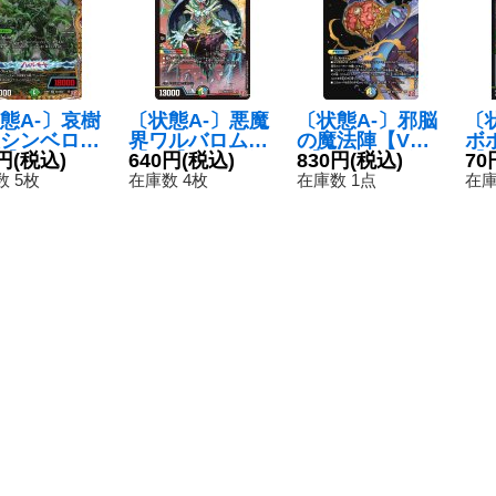
態A-〕哀樹
〔状態A-〕悪魔
〔状態A-〕邪脳
〔
シンベロム
界ワルバロム
の魔法陣【V
ボ
R】{24RP1
円
(税込)
【SR】{P82秘/
640円
(税込)
R】{24EX3秘1
830円
(税込)
【C
70
/秘22}《自
Y23}《多》
6/秘20}《多》
2
 5枚
在庫数 4枚
在庫数 1点
在庫