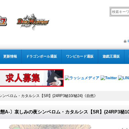
更新情報
ドラゴンボール通販
ワンピカード通販
遊戯王通販
ンベロム・カタルシス【SR】{24RP3秘10/秘24}《自然》
態A-〕哀しみの夜シンベロム・カタルシス【SR】{24RP3秘10