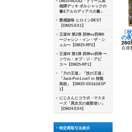
DM25-BD1&2「ドリーム英
雄譚デッキ ボルシャックの
書&アルカディアスの書」
愛感謝祭 ヒロインBEST
【DM25-EX1】
〔状
王道W 第2弾 邪神vs邪神II
の夜
〜ジャシン・イン・ザ・シ
【S
260
ェル〜【DM25-RP2】
秘7
在庫数
然》
王道W 第1弾 邪神vs邪神 〜
ソウル・オブ・ジ・アビ
ス〜【DM25-RP1】
「力の王道」「技の王道」
「Jack-Pot-Live!! in 桜龍
高校」【DM25-SD1&2&SP
1】
にじさんじコラボ・マスタ
ーズ「異次元の超獣使い」
【DM24-EX4】
特定商取引法表示