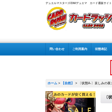
デュエルマスターズ/DM/デュエマ カード通販サイト
問い合わせ
ご利用案内
状態表記
ホーム
>
【自然】
>
〔状態A-〕哀しみの夜シ
〔状