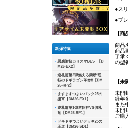
●ス
●プ
【商
商品
新弾特集
商品
了承
悪感謝祭カリスマBEST【D
の型
M26-EX2】
逆札篇第2弾燃えろ禁断!逆
転のドギラゴン革命!!【DM
【未
26-RP2】
未開
ますますつよいパック25の
経年
援軍【DM26-EX1】
また
逆札篇第1弾逆転神VS切札
未開
竜【DM26-RP1】
ご購
ドキドキつよいデッキ25の
王道【DM26-SD1】