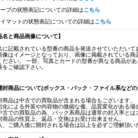
リーブの状態表記についての詳細は
こちら
レイマットの状態表記についての詳細は
こちら
品名と商品画像について】
名に記載されている型番の商品を発送させていただいて
画像はイメージとなっており、画像に掲載されている商
ください。 一部、写真とカードの型番が異なる商品が
番をご確認下さい。
開封商品について(ボックス・パック・ファイル系などの
封商品は中古での買取品が含まれる場合もございます。
劣化による外装や内容物の微細な傷、品質変化がある場
中古での買取品の為、パック系商品は通常の封入率とは
封商品の性質上、返品・交換はお受け出来ません。
入、ご購入後に開封される場合は以上を必ずご理解頂い