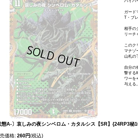
ハイパ
ガー
T・ブ
相手の
リーチ
このク
マナゾ
山札の
自分の
撃する
ワーを
与える
態A-〕哀しみの夜シンベロム・カタルシス【SR】{24RP3秘10
売価格
:
260円
(税込)