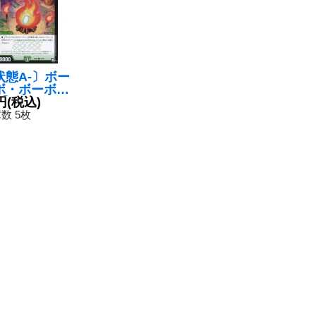
状態A-〕ボー
ボ・ボーボ坊
】{SD0819/
円
(税込)
0}《自然》
数 5枚