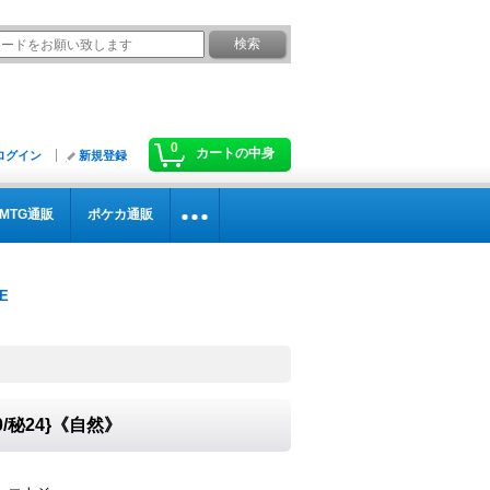
0
カートの中身
ログイン
新規登録
MTG通販
ポケカ通販
/秘24}《自然》