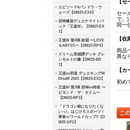
【セ
エピソード4パンドラ・ウ
ォーズ【DM25-EX4】
セー
で。)
邪神爆発デュエナマイトパ
同一
ック「王道W」【DM25-EX
3】
【在
王道W 第4弾 終淵 〜LOVE
＆ABYSS〜【DM25-RP4】
商品
ドリーム英雄譚デッキ グレ
異な
ンモルトの書【DM25-BD
3】
【カ
王道vs邪道 デュエキングW
DreaM 2025【DM25-EX2】
初め
王道W 第3弾 邪神vs時皇 〜
ビヨンド・ザ・タイム〜
【DM25-RP3】
「ドラゴン娘になりたくな
いっ!」はじけろスポーツ！
こ
青春☆ワールドカップ!!【D
M25-SP2】