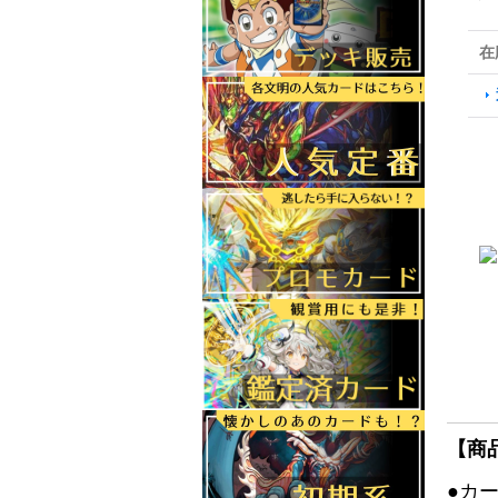
在
【商
●カ