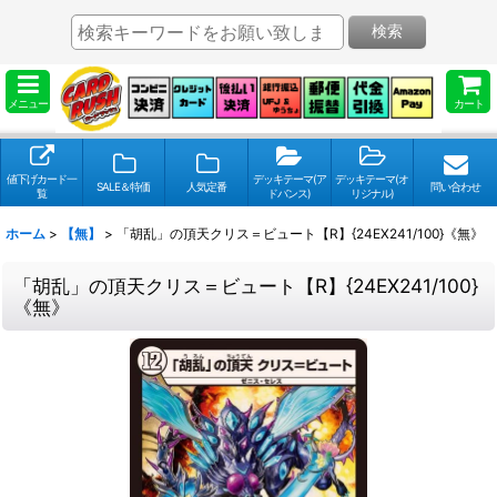
検索
メニュー
カート
値下げカード一
デッキテーマ(ア
デッキテーマ(オ
SALE＆特価
人気定番
問い合わせ
覧
ドバンス)
リジナル)
ホーム
>
【無】
>
「胡乱」の頂天クリス＝ビュート【R】{24EX241/100}《無》
「胡乱」の頂天クリス＝ビュート【R】{24EX241/100}
《無》