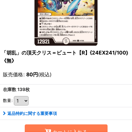
「胡乱」の頂天クリス＝ビュート【R】{24EX241/100}
《無》
販売価格
:
80
円
(税込)
在庫数 139枚
数量
:
返品特約に関する重要事項
カートに入れる