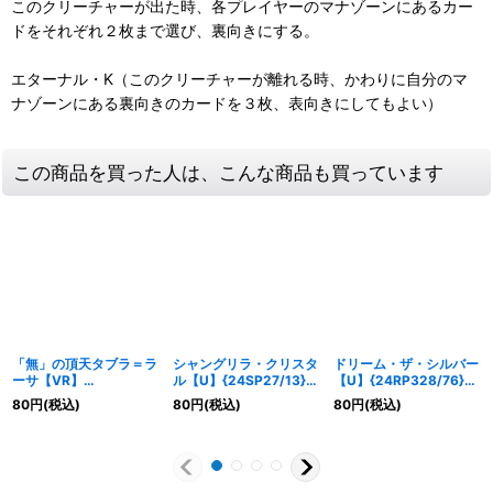
このクリーチャーが出た時、各プレイヤーのマナゾーンにあるカー
ドをそれぞれ２枚まで選び、裏向きにする。
エターナル・Κ（このクリーチャーが離れる時、かわりに自分のマ
ナゾーンにある裏向きのカードを３枚、表向きにしてもよい）
この商品を買った人は、こんな商品も買っています
「無」の頂天タブラ＝ラ
シャングリラ・クリスタ
ドリーム・ザ・シルバー
ーサ【VR】
ル【U】{24SP27/13}
【U】{24RP328/76}
{24EX223/100}《無》
《無》
《無》
80
円
(税込)
80
円
(税込)
80
円
(税込)