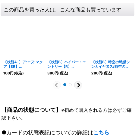
この商品を買った人は、こんな商品も買っています
〔状態A-〕ア:エヌ:マク
〔状態B〕ハイパー・エ
〔状態B〕時空の戦猫シ
ア【SR】
ントリー【R】
ンカイヤヌス/時空の戦
{26SD1M7/14}《自然》
{P41/Y23}《光》
猫ヤヌスグレンオー
100
円
(税込)
380
円
(税込)
280
円
(税込)
【U】
{DM3822b/55/22a/5
5}《超次元》
【商品の状態について】
※初めて購入される方は必ずご確
認下さい。
●カードの状態表記についての詳細は
こちら