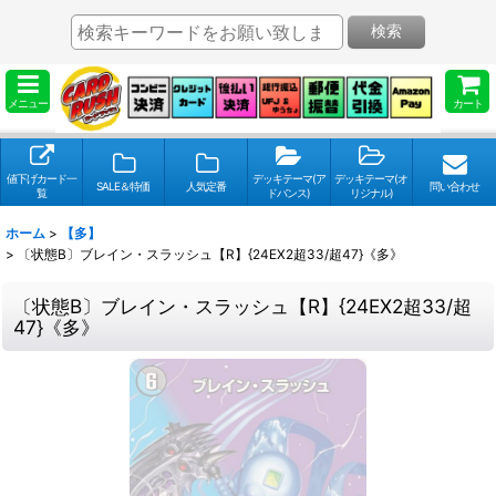
検索
メニュー
カート
値下げカード一
デッキテーマ(ア
デッキテーマ(オ
SALE＆特価
人気定番
問い合わせ
覧
ドバンス)
リジナル)
ホーム
>
【多】
>
〔状態B〕ブレイン・スラッシュ【R】{24EX2超33/超47}《多》
〔状態B〕ブレイン・スラッシュ【R】{24EX2超33/超
47}《多》