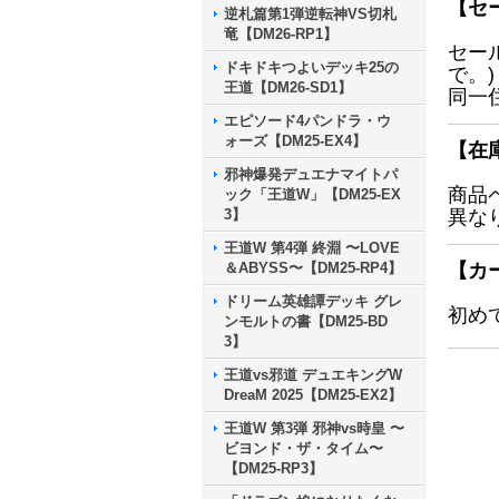
【セ
逆札篇第1弾逆転神VS切札
竜【DM26-RP1】
セー
ドキドキつよいデッキ25の
で。)
王道【DM26-SD1】
同一
エピソード4パンドラ・ウ
ォーズ【DM25-EX4】
【在
邪神爆発デュエナマイトパ
商品
ック「王道W」【DM25-EX
3】
異な
王道W 第4弾 終淵 〜LOVE
＆ABYSS〜【DM25-RP4】
【カ
ドリーム英雄譚デッキ グレ
初め
ンモルトの書【DM25-BD
3】
王道vs邪道 デュエキングW
DreaM 2025【DM25-EX2】
王道W 第3弾 邪神vs時皇 〜
ビヨンド・ザ・タイム〜
【DM25-RP3】