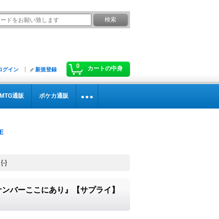
0
カートの中身
ログイン
新規登録
MTG通販
ポケカ通販
-}
キーナンバーここにあり』【サプライ】