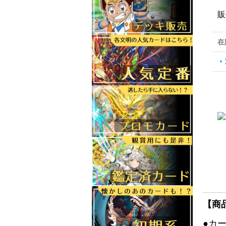
販
在
【商
●カ