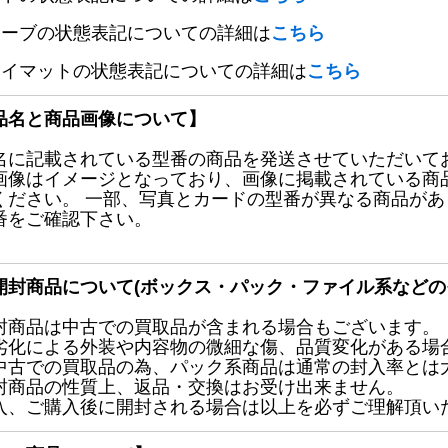
リーブの状態表記についての詳細は
こちら
レイマットの状態表記についての詳細は
こちら
品名と商品画像について】
名に記載されている型番の商品を発送させていただいて
画像はイメージとなっており、画像に掲載されている商
ください。 一部、写真とカードの型番が異なる商品が
番をご確認下さい。
開封商品について(ボックス・パック・ファイル系などの
封商品は中古での買取品が含まれる場合もございます。
劣化による外装や内容物の微細な傷、品質変化がある場
中古での買取品の為、パック系商品は通常の封入率とは
封商品の性質上、返品・交換はお受け出来ません。
入、ご購入後に開封される場合は以上を必ずご理解頂い