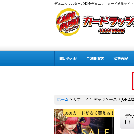
デュエルマスターズ/DM/デュエマ カード通販サイト
問い合わせ
ご利用案内
状態表記
ホーム
>
サプライ
>
デッキケース『[GP20
デッ
{-}