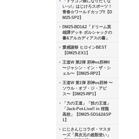
「ドラゴン娘になりたくな
いっ!」はじけろスポーツ！
青春☆ワールドカップ!!【D
M25-SP2】
DM25-BD1&2「ドリーム英
雄譚デッキ ボルシャックの
書&アルカディアスの書」
愛感謝祭 ヒロインBEST
【DM25-EX1】
王道W 第2弾 邪神vs邪神II
〜ジャシン・イン・ザ・シ
ェル〜【DM25-RP2】
王道W 第1弾 邪神vs邪神 〜
ソウル・オブ・ジ・アビ
ス〜【DM25-RP1】
「力の王道」「技の王道」
「Jack-Pot-Live!! in 桜龍
高校」【DM25-SD1&2&SP
1】
にじさんじコラボ・マスタ
ーズ「異次元の超獣使い」