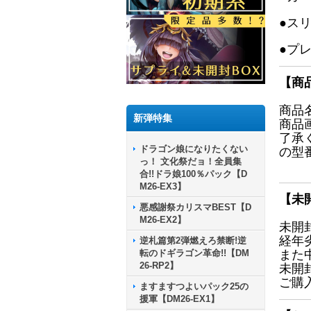
●ス
●プ
【商
商品
新弾特集
商品
了承
ドラゴン娘になりたくない
の型
っ！ 文化祭だョ！全員集
合!!ドラ娘100％パック【D
M26-EX3】
【未
悪感謝祭カリスマBEST【D
M26-EX2】
未開
経年
逆札篇第2弾燃えろ禁断!逆
転のドギラゴン革命!!【DM
また
26-RP2】
未開
ご購
ますますつよいパック25の
援軍【DM26-EX1】