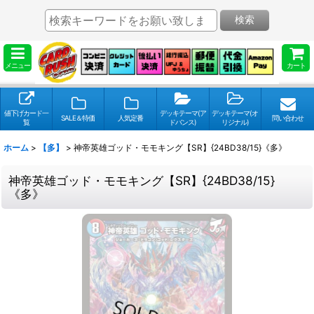
検索
メニュー
カート
値下げカード一
デッキテーマ(ア
デッキテーマ(オ
SALE＆特価
人気定番
問い合わせ
覧
ドバンス)
リジナル)
ホーム
>
【多】
>
神帝英雄ゴッド・モモキング【SR】{24BD38/15}《多》
神帝英雄ゴッド・モモキング【SR】{24BD38/15}
《多》