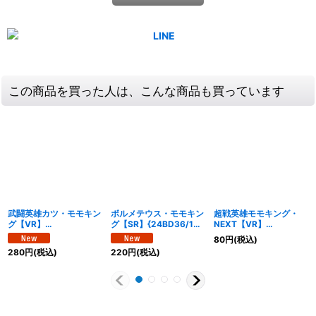
この商品を買った人は、こんな商品も買っています
武闘英雄カツ・モモキン
ボルメテウス・モモキン
超戦英雄モモキング・
グ【VR】
グ【SR】{24BD36/15}
NEXT【VR】
{24BD310/15}《自然》
《火》
{24BD39/15}《火》
80
円
(税込)
280
円
(税込)
220
円
(税込)