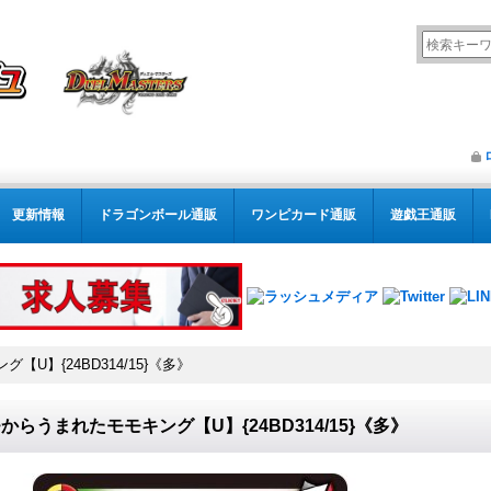
更新情報
ドラゴンボール通販
ワンピカード通販
遊戯王通販
U】{24BD314/15}《多》
からうまれたモモキング【U】{24BD314/15}《多》