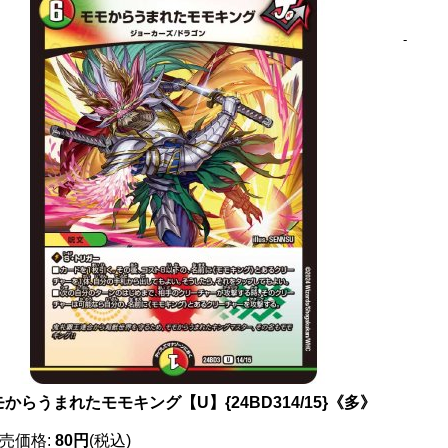
-
からうまれたモモキング【U】{24BD314/15}《多》
売価格
:
80円
(税込)