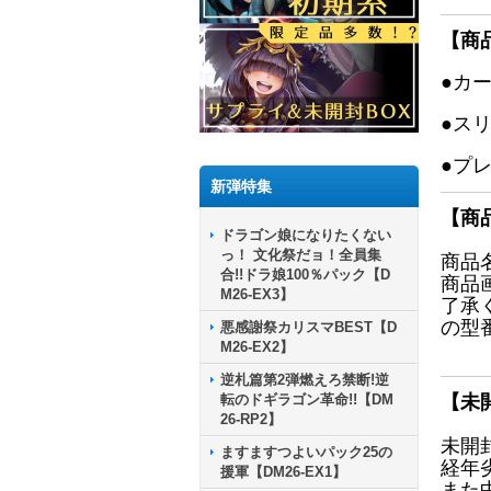
【商
●カ
●ス
●プ
新弾特集
【商
ドラゴン娘になりたくない
っ！ 文化祭だョ！全員集
商品
合!!ドラ娘100％パック【D
商品
M26-EX3】
了承
の型
悪感謝祭カリスマBEST【D
M26-EX2】
逆札篇第2弾燃えろ禁断!逆
転のドギラゴン革命!!【DM
【未
26-RP2】
未開
ますますつよいパック25の
経年
援軍【DM26-EX1】
また