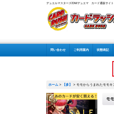
デュエルマスターズ/DM/デュエマ カード通販サイト
問い合わせ
ご利用案内
状態表記
ホーム
>
【多】
>
モモからうまれたモモキング【
モモ