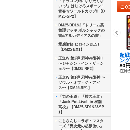
「ドラゴン娘になりたくな
こ
いっ!」はじけろスポーツ！
青春☆ワールドカップ!!【D
M25-SP2】
DM25-BD1&2「ドリーム英
雄譚デッキ ボルシャックの
書&アルカディアスの書」
愛感謝祭 ヒロインBEST
【DM25-EX1】
超戦
王道W 第2弾 邪神vs邪神II
ング
〜ジャシン・イン・ザ・シ
R】{
80
ェル〜【DM25-RP2】
5}
在庫数
王道W 第1弾 邪神vs邪神 〜
ソウル・オブ・ジ・アビ
ス〜【DM25-RP1】
「力の王道」「技の王道」
「Jack-Pot-Live!! in 桜龍
高校」【DM25-SD1&2&SP
1】
にじさんじコラボ・マスタ
ーズ「異次元の超獣使い」