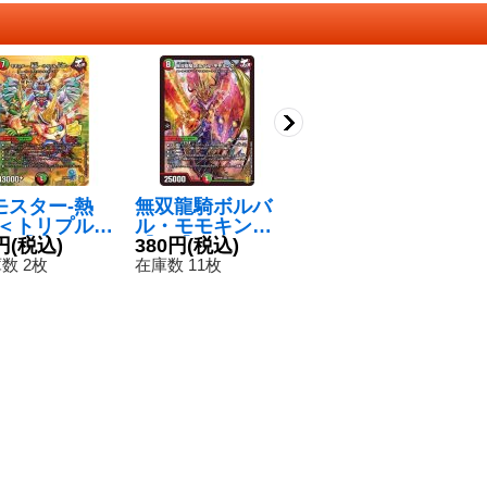
モスター-熱
無双龍騎ボルバ
ボルシャック・
死
-＜トリプル.S
ル・モモキング
モモキングNEX
ウ
r＞【-】{CP9/
円
(税込)
【SR】{RP20S
380円
(税込)
【KGM】{24BD
180円
(税込)
【
8
0}《多》
8/S11}《多》
32/15}《火》
1
数 2枚
在庫数 11枚
在庫数 16枚
在