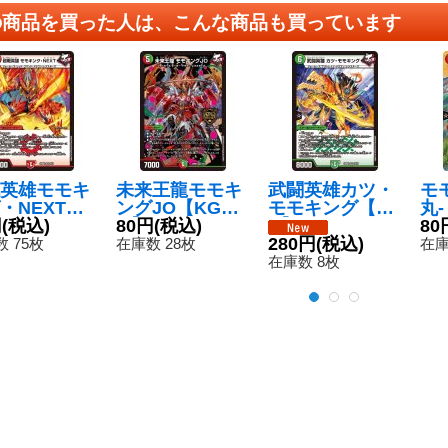
の商品を買った人は、こんな商品も買っています
英雄モモキ
未来王龍モモキ
武闘英雄カツ・
モ
・NEXT【V
ングJO【KG
モモキング【V
丸
24BD39/1
円
(税込)
M】{24BD34/1
80円
(税込)
R】{24BD310/1
ta
80
《火》
5}《多》
5}《自然》
280円
(税込)
Y2
 75枚
在庫数 28枚
在庫
在庫数 8枚