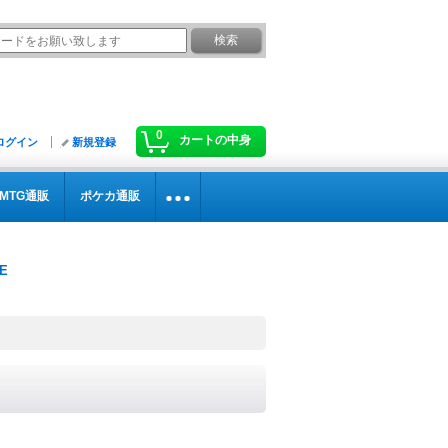
0
カートの中身
ログイン
新規登録
MTG通販
ポケカ通販