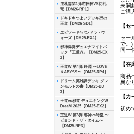
逆札篇第1弾逆転神VS切札
未開
竜【DM26-RP1】
ご購
ドキドキつよいデッキ25の
王道【DM26-SD1】
【セ
エピソード4パンドラ・ウ
セー
ォーズ【DM25-EX4】
で。)
邪神爆発デュエナマイトパ
同一
ック「王道W」【DM25-EX
3】
【在
王道W 第4弾 終淵 〜LOVE
＆ABYSS〜【DM25-RP4】
商品
ドリーム英雄譚デッキ グレ
異な
ンモルトの書【DM25-BD
3】
【カ
王道vs邪道 デュエキングW
DreaM 2025【DM25-EX2】
初め
王道W 第3弾 邪神vs時皇 〜
ビヨンド・ザ・タイム〜
【DM25-RP3】