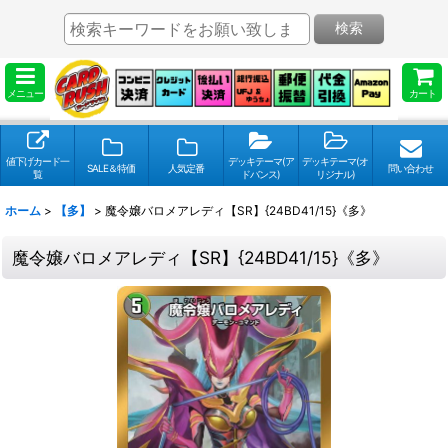
検索
メニュー
カート
値下げカード一
デッキテーマ(ア
デッキテーマ(オ
SALE＆特価
人気定番
問い合わせ
覧
ドバンス)
リジナル)
ホーム
>
【多】
>
魔令嬢バロメアレディ【SR】{24BD41/15}《多》
魔令嬢バロメアレディ【SR】{24BD41/15}《多》