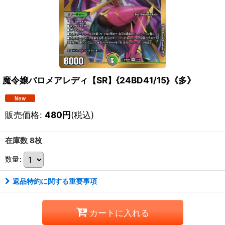
魔令嬢バロメアレディ【SR】{24BD41/15}《多》
販売価格
:
480
円
(税込)
在庫数 8枚
数量
:
返品特約に関する重要事項
カートに入れる