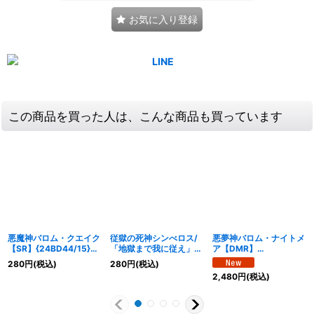
お気に入り登録
この商品を買った人は、こんな商品も買っています
悪魔神バロム・クエイク
従獄の死神シンべロス/
悪夢神バロム・ナイトメ
【SR】{24BD44/15}
「地獄まで我に従え」
ア【DMR】
《多》
【U】{24BD414/15}
{24EX2DM2/DM4}
280
円
(税込)
280
円
(税込)
《多》
《闇》
2,480
円
(税込)