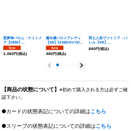
悪夢神バロム・ナイトメ
魔令嬢バロメアレディ
冥土人形ヴァミリア・バ
ア【DMR】
【SR】{24BD41/15}
レル【VR】
{24EX2DM2/DM4}
《多》
{24EX128/89}《多》
680
円
(税込)
《闇》
2,480
円
(税込)
480
円
(税込)
【商品の状態について】
※初めて購入される方は必ずご確
認下さい。
●カードの状態表記についての詳細は
こちら
●スリーブの状態表記についての詳細は
こちら