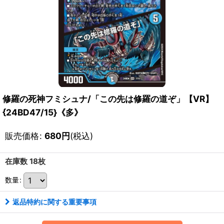
修羅の死神フミシュナ/「この先は修羅の道ぞ」【VR】
{24BD47/15}《多》
販売価格
:
680
円
(税込)
在庫数 18枚
数量
:
返品特約に関する重要事項