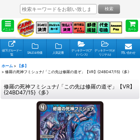
検索
メニュー
カート
値下げカード一
デッキテーマ(ア
デッキテーマ(オ
SALE＆特価
人気定番
問い合わせ
覧
ドバンス)
リジナル)
ホーム
>
【多】
>
修羅の死神フミシュナ/「この先は修羅の道ぞ」【VR】{24BD47/15}《多》
修羅の死神フミシュナ/「この先は修羅の道ぞ」【VR】
{24BD47/15}《多》