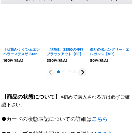
〔状態A-〕ゲンムエン
〔状態B〕ZEROの侵略
偽りの名ハングリー・エ
ペラー＜デスザ.Star＞
ブラックアウト【SE】
レガンス【VR】
【SR】{RP176A/20}
{DMR22L2秘1/L3}
{23EX3TF6/TF10}《自
160
円
(税込)
380
円
(税込)
80
円
(税込)
《闇》
《闇》
然》
【商品の状態について】
※初めて購入される方は必ずご確
認下さい。
●カードの状態表記についての詳細は
こちら