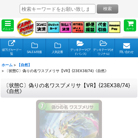
検索
メニュー
カート
値下げカード一
デッキテーマ(ア
デッキテーマ(オ
SALE＆特価
人気定番
問い合わせ
覧
ドバンス)
リジナル)
ホーム
>
【自然】
>
〔状態C〕偽りの名ワスプメリサ【VR】{23EX38/74}《自然》
〔状態C〕偽りの名ワスプメリサ【VR】{23EX38/74}
《自然》