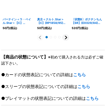
バーナイン＜ラ・ベイ
真古＜クルト.Star＞
〔状態B〕ポクチンちん
ル.Star＞【C】
【C】{RP1858/95}
【SR】{EX029/84}
{RP1958/95}《光》
《光》
《無》
50
円
(税込)
50
円
(税込)
520
円
(税込)
【商品の状態について】
※初めて購入される方は必ずご確
認下さい。
●カードの状態表記についての詳細は
こちら
●スリーブの状態表記についての詳細は
こちら
●プレイマットの状態表記についての詳細は
こちら