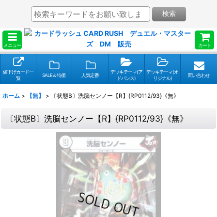
検索
メニュー
カート
値下げカード一
デッキテーマ(ア
デッキテーマ(オ
SALE＆特価
人気定番
問い合わせ
覧
ドバンス)
リジナル)
ホーム
>
【無】
>
〔状態B〕洗脳センノー【R】{RP0112/93}《無》
〔状態B〕洗脳センノー【R】{RP0112/93}《無》