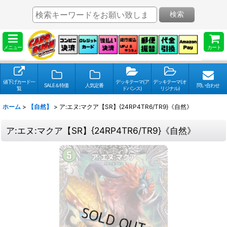
検索
メニュー
カート
値下げカード一
デッキテーマ(ア
デッキテーマ(オ
SALE＆特価
人気定番
問い合わせ
覧
ドバンス)
リジナル)
ホーム
>
【自然】
>
ア:エヌ:マクア【SR】{24RP4TR6/TR9}《自然》
ア:エヌ:マクア【SR】{24RP4TR6/TR9}《自然》