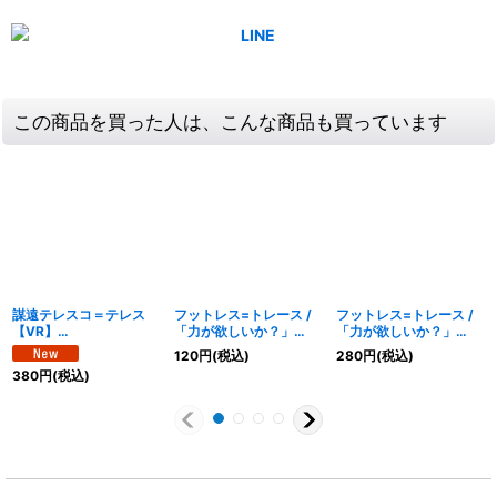
この商品を買った人は、こんな商品も買っています
謀遠テレスコ＝テレス
フットレス=トレース /
フットレス=トレース /
【VR】
「力が欲しいか？」
「力が欲しいか？」
{25RP3TR6/TR9}
【U】{24RP2T8/T12}
【U】
120
円
(税込)
280
円
(税込)
《闇》
《闇》
{24EX3TF23/TF46}
380
円
(税込)
《闇》