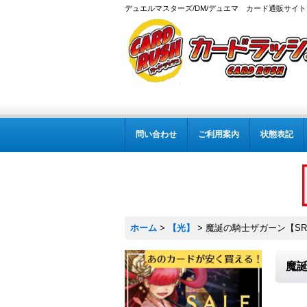
デュエルマスターズ/DM/デュエマ カード通販サイト
問い合わせ
ご利用案内
状態表記
ホーム
>
【光】
>
魔誕の騎士ザガーン【SR】{
魔誕