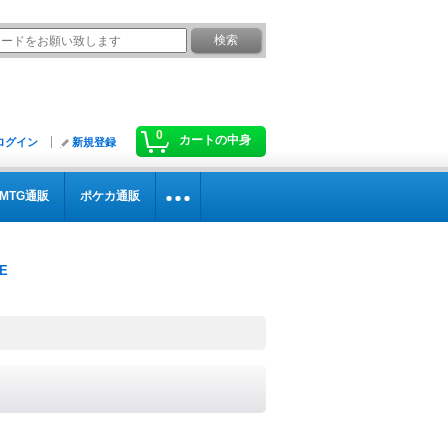
0
カートの中身
ログイン
新規登録
MTG通販
ポケカ通販