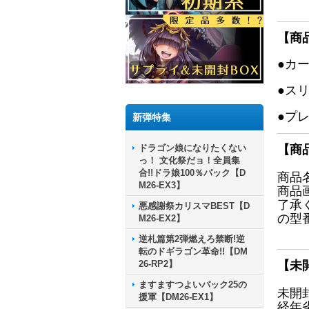
【商
●カ
●ス
●プ
新弾特集
ドラゴン娘になりたくない
【商
っ！ 文化祭だョ！全員集
合!!ドラ娘100％パック【D
商品
M26-EX3】
商品
了承
悪感謝祭カリスマBEST【D
の型
M26-EX2】
逆札篇第2弾燃えろ禁断!逆
転のドギラゴン革命!!【DM
26-RP2】
【未
ますますつよいパック25の
未開
援軍【DM26-EX1】
経年