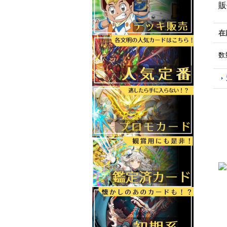
販
在
数