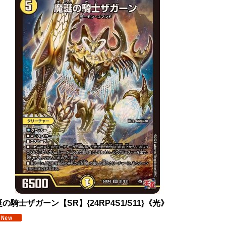
の騎士ザガーン【SR】{24RP4S1/S11}《光》