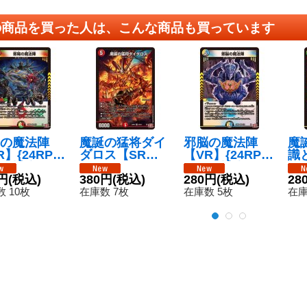
の商品を買った人は、こんな商品も買っています
の魔法陣
魔誕の猛将ダイ
邪脳の魔法陣
魔
R】{24RP4
ダロス【SR】{2
【VR】{24RP4
識
6}《多》
4RP4S4/S11}
7/76}《多》
の
円
(税込)
《火》
380円
(税込)
280円
(税込)
4R
28
《
 10枚
在庫数 7枚
在庫数 5枚
在庫