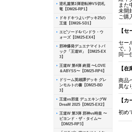
逆札篇第1弾逆転神VS切札
また
竜【DM26-RP1】
未開
ご購
ドキドキつよいデッキ25の
王道【DM26-SD1】
【セ
エピソード4パンドラ・ウ
ォーズ【DM25-EX4】
セー
邪神爆発デュエナマイトパ
で。)
ック「王道W」【DM25-EX
同一
3】
王道W 第4弾 終淵 〜LOVE
【在
＆ABYSS〜【DM25-RP4】
ドリーム英雄譚デッキ グレ
商品
ンモルトの書【DM25-BD
異な
3】
王道vs邪道 デュエキングW
【カ
DreaM 2025【DM25-EX2】
初め
王道W 第3弾 邪神vs時皇 〜
ビヨンド・ザ・タイム〜
【DM25-RP3】