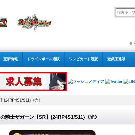
更新情報
ドラゴンボール通販
ワンピカード通販
遊戯王通販
24RP4S1/S11}《光》
の騎士ザガーン【SR】{24RP4S1/S11}《光》