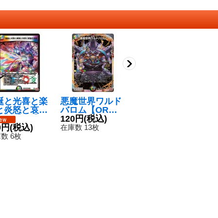
誕と光喜と楽
悪魔世界ワルド
魔誕の前兆【V
邪
と炎怒と哀樹
バロム【OR】
R】{24RP43/7
【
決断【VR】{2
{24RP4OR1/OR
120円
(税込)
6}《闇》
80円
(税込)
1
P411/76}
0円
(税込)
1}《多》
4
在庫数 13枚
在庫数 14枚
多》
数 6枚
在