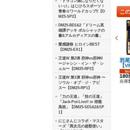
「ドラゴン娘になりたくな
いっ!」はじけろスポーツ！
こ
青春☆ワールドカップ!!【D
M25-SP2】
DM25-BD1&2「ドリーム英
雄譚デッキ ボルシャックの
書&アルカディアスの書」
愛感謝祭 ヒロインBEST
【DM25-EX1】
王道W 第2弾 邪神vs邪神II
邪尾
〜ジャシン・イン・ザ・シ
【V
ェル〜【DM25-RP2】
9/7
180
王道W 第1弾 邪神vs邪神 〜
在庫数
ソウル・オブ・ジ・アビ
ス〜【DM25-RP1】
「力の王道」「技の王道」
「Jack-Pot-Live!! in 桜龍
高校」【DM25-SD1&2&SP
1】
にじさんじコラボ・マスタ
ーズ「異次元の超獣使い」