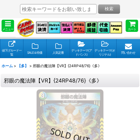
検索
メニュー
カート
値下げカード一
デッキテーマ(ア
デッキテーマ(オ
SALE＆特価
人気定番
問い合わせ
覧
ドバンス)
リジナル)
ホーム
>
【多】
>
邪眼の魔法陣【VR】{24RP48/76}《多》
邪眼の魔法陣【VR】{24RP48/76}《多》