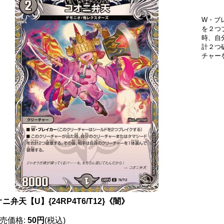
W・ブ
を２つ
時、自
計２つ
チャー
ニ弁天【U】{24RP4T6/T12}《闇》
売価格
:
50円
(税込)