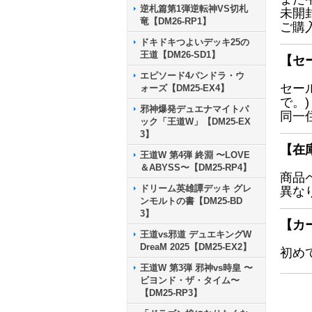
逆札篇第1弾逆転神VS切札
未開
竜【DM26-RP1】
ご購
ドキドキつよいデッキ25の
王道【DM26-SD1】
【セ
エピソード4パンドラ・ウ
セー
ォーズ【DM25-EX4】
で。)
邪神爆発デュエナマイトパ
同一
ック「王道W」【DM25-EX
3】
【在
王道W 第4弾 終淵 〜LOVE
＆ABYSS〜【DM25-RP4】
商品
ドリーム英雄譚デッキ グレ
異な
ンモルトの書【DM25-BD
3】
【カ
王道vs邪道 デュエキングW
DreaM 2025【DM25-EX2】
初め
王道W 第3弾 邪神vs時皇 〜
ビヨンド・ザ・タイム〜
【DM25-RP3】