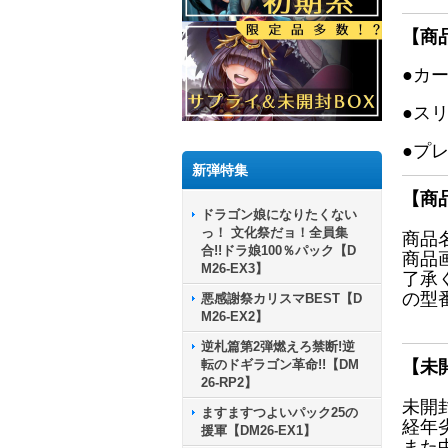
【商
●カ
●ス
●プ
新弾特集
【商
ドラゴン娘になりたくない
っ！ 文化祭だョ！全員集
商品
合!!ドラ娘100％パック【D
商品
M26-EX3】
了承
の型
悪感謝祭カリスマBEST【D
M26-EX2】
逆札篇第2弾燃えろ禁断!逆
転のドギラゴン革命!!【DM
【未
26-RP2】
未開
ますますつよいパック25の
経年
援軍【DM26-EX1】
また