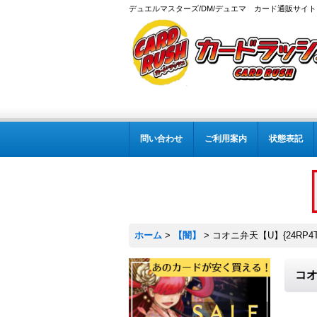
デュエルマスターズ/DM/デュエマ カード通販サイト
問い合わせ
ご利用案内
状態表記
ホーム
>
【闇】
>
コオニ弁天【U】{24RP4T
コオ