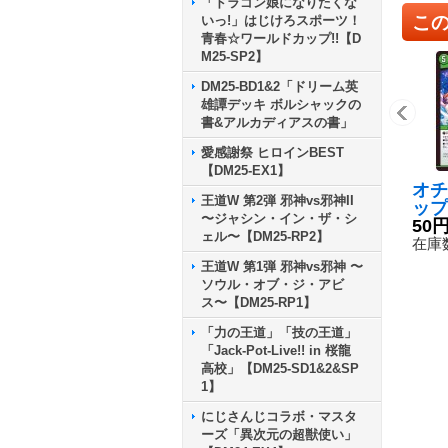
「ドラゴン娘になりたくな
こ
いっ!」はじけろスポーツ！
青春☆ワールドカップ!!【D
M25-SP2】
DM25-BD1&2「ドリーム英
雄譚デッキ ボルシャックの
書&アルカディアスの書」
愛感謝祭 ヒロインBEST
【DM25-EX1】
オチ
王道W 第2弾 邪神vs邪神II
ップ
〜ジャシン・イン・ザ・シ
752
50
ェル〜【DM25-RP2】
然》
在庫数
王道W 第1弾 邪神vs邪神 〜
ソウル・オブ・ジ・アビ
ス〜【DM25-RP1】
「力の王道」「技の王道」
「Jack-Pot-Live!! in 桜龍
高校」【DM25-SD1&2&SP
1】
にじさんじコラボ・マスタ
ーズ「異次元の超獣使い」