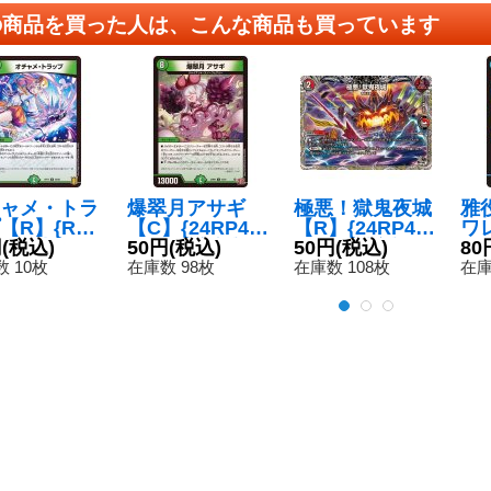
の商品を買った人は、こんな商品も買っています
ャメ・トラ
爆翠月アサギ
極悪！獄鬼夜城
雅
【R】{RP1
【C】{24RP47
【R】{24RP4T
ワ
/95}《自
円
(税込)
2/76}《自然》
50円
(税込)
5/T12}《多》
50円
(税込)
51
80
 10枚
在庫数 98枚
在庫数 108枚
在庫