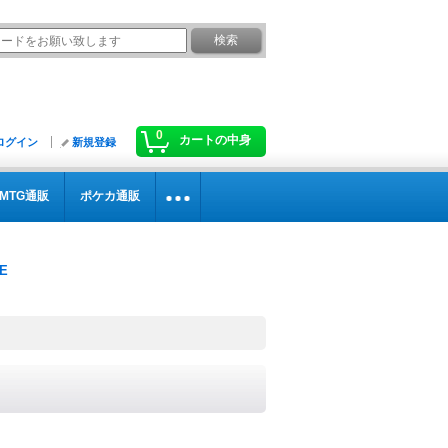
0
カートの中身
ログイン
新規登録
MTG通販
ポケカ通販