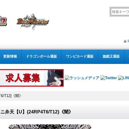
更新情報
ドラゴンボール通販
ワンピカード通販
遊戯王通販
6/T12}《闇》
ニ弁天【U】{24RP4T6/T12}《闇》