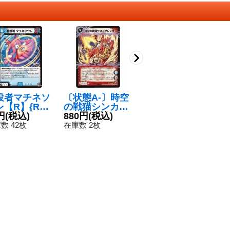
役者マチネソ
〔状態A-〕時空
勇騎オニモエル-
〔
レ【R】{RP1
の戦猫シンカイ
2【C】{SD191
速
4/95}《水》
円
(税込)
ヤヌス/時空の戦
880円
(税込)
4/15}《火》
50円
(税込)
R
3
猫ヤヌスグレン
S
数 42枚
在庫数 2枚
在庫数 92枚
在
オー【U】{P47
b/Y9/P47a/Y9}
《超次元》