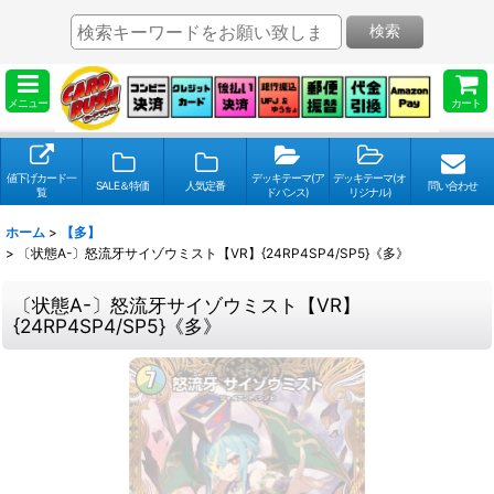
検索
メニュー
カート
値下げカード一
デッキテーマ(ア
デッキテーマ(オ
SALE＆特価
人気定番
問い合わせ
覧
ドバンス)
リジナル)
ホーム
>
【多】
>
〔状態A-〕怒流牙サイゾウミスト【VR】{24RP4SP4/SP5}《多》
〔状態A-〕怒流牙サイゾウミスト【VR】
{24RP4SP4/SP5}《多》