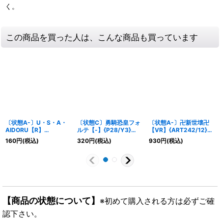
く。
この商品を買った人は、こんな商品も買っています
〔状態A-〕U・S・A・
〔状態C〕勇騎恐皇フォ
〔状態A-〕卍新世壊卍
AIDORU【R】
ルテ【-】{P28/Y3}
【VR】{ART242/12}
{RP2213A/20}《火》
《多》
《水》
160
円
(税込)
320
円
(税込)
930
円
(税込)
【商品の状態について】
※初めて購入される方は必ずご確
認下さい。