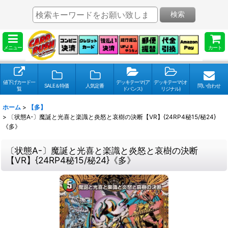
検索
メニュー
カート
値下げカード一
デッキテーマ(ア
デッキテーマ(オ
SALE＆特価
人気定番
問い合わせ
覧
ドバンス)
リジナル)
ホーム
>
【多】
>
〔状態A-〕魔誕と光喜と楽識と炎怒と哀樹の決断【VR】{24RP4秘15/秘24}
《多》
〔状態A-〕魔誕と光喜と楽識と炎怒と哀樹の決断
【VR】{24RP4秘15/秘24}《多》