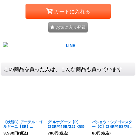
カートに入れる
お気に入り登録
この商品を買った人は、こんな商品も買っています
〔状態B〕アーテル・ゴ
グ:ルナグーシ【R】
バショウ・シチゴマスタ
ルギーニ【SR】
{23RP115B/22}《闇》
ー【C】{24RP158/75}
{23RP33A/20}《闇》
《水》
3,580
円
(税込)
780
円
(税込)
80
円
(税込)