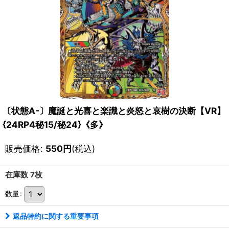
〔状態A-〕魔誕と光喜と楽識と炎怒と哀樹の決断【VR】
{24RP4秘15/秘24}《多》
販売価格
:
550
円
(税込)
在庫数 7枚
数量
:
返品特約に関する重要事項