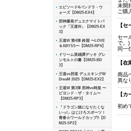
未開
エピソード4パンドラ・ウ
ご購
ォーズ【DM25-EX4】
邪神爆発デュエナマイトパ
【セ
ック「王道W」【DM25-EX
3】
セー
王道W 第4弾 終淵 〜LOVE
で。)
＆ABYSS〜【DM25-RP4】
同一
ドリーム英雄譚デッキ グレ
ンモルトの書【DM25-BD
【在
3】
王道vs邪道 デュエキングW
商品
DreaM 2025【DM25-EX2】
異な
王道W 第3弾 邪神vs時皇 〜
ビヨンド・ザ・タイム〜
【カ
【DM25-RP3】
初め
「ドラゴン娘になりたくな
いっ!」はじけろスポーツ！
青春☆ワールドカップ!!【D
M25-SP2】