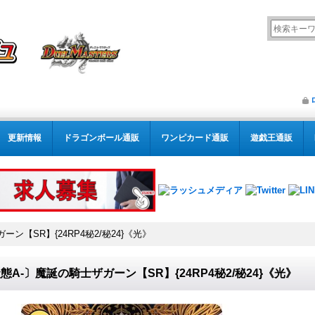
更新情報
ドラゴンボール通販
ワンピカード通販
遊戯王通販
ン【SR】{24RP4秘2/秘24}《光》
態A-〕魔誕の騎士ザガーン【SR】{24RP4秘2/秘24}《光》