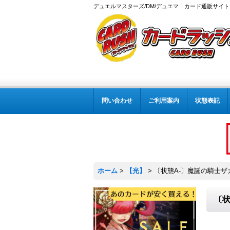
デュエルマスターズ/DM/デュエマ カード通販サイト
問い合わせ
ご利用案内
状態表記
ホーム
>
【光】
>
〔状態A-〕魔誕の騎士ザガー
〔状