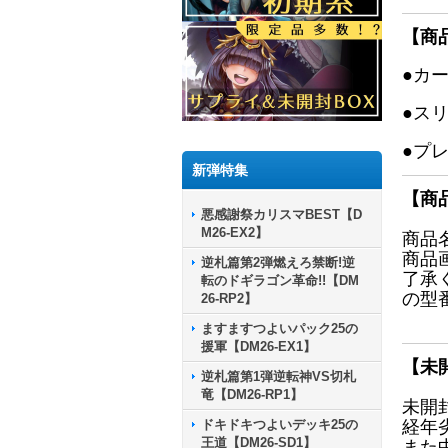
【商
●カ
●ス
●プ
新弾特集
【商
悪感謝祭カリスマBEST【D
M26-EX2】
商品
商品
逆札篇第2弾燃えろ禁断!逆
了承
転のドギラゴン革命!!【DM
の型
26-RP2】
ますますつよいパック25の
援軍【DM26-EX1】
【未
逆札篇第1弾逆転神VS切札
竜【DM26-RP1】
未開
ドキドキつよいデッキ25の
経年
王道【DM26-SD1】
また