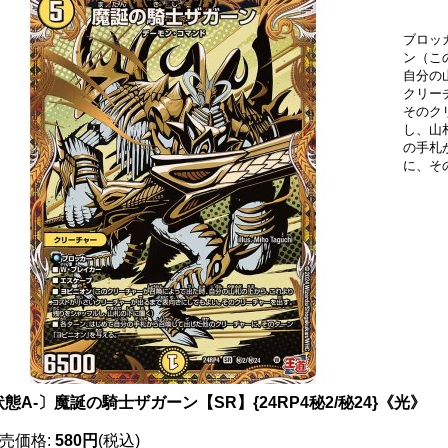
ブロッ
ン（こ
自分の
クリー
そのク
し、山
の手札
に、そ
態A-〕魔誕の騎士ザガーン【SR】{24RP4秘2/秘24}《光》
売価格
:
580円
(税込)