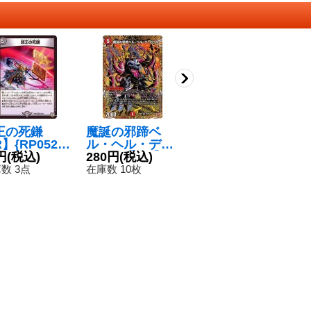
王の死鎌
魔誕の邪蹄ベ
〔状態B〕オン
〔
】{RP0522/
ル・ヘル・デ・
セン・ディス・
ド
}《闇》
円
(税込)
ガウル【SR】{2
280円
(税込)
カイザー【V
180円
(税込)
【
5
5RP2秘5/秘24}
R】{RP208A/2
《
数 3点
在庫数 10枚
在庫数 1枚
在
《火》
0}《多》