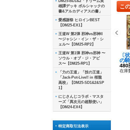
DM25-BD1&2「ドリーム英
こ
雄譚デッキ ボルシャックの
書&アルカディアスの書」
愛感謝祭 ヒロインBEST
【DM25-EX1】
王道W 第2弾 邪神vs邪神II
〜ジャシン・イン・ザ・シ
ェル〜【DM25-RP2】
王道W 第1弾 邪神vs邪神 〜
〔状
ソウル・オブ・ジ・アビ
の騎
ス〜【DM25-RP1】
【S
480
秘2
在庫数
「力の王道」「技の王道」
「Jack-Pot-Live!! in 桜龍
高校」【DM25-SD1&2&SP
1】
にじさんじコラボ・マスタ
ーズ「異次元の超獣使い」
【DM24-EX4】
特定商取引法表示