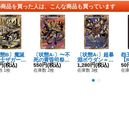
の商品を買った人は、こんな商品も買っています
態B〕魔誕
〔状態A-〕〜不
〔状態A-〕超暴
怨
士ザガーン
死の黄昏司祭〜
淵ボウダン＝ロ
【R
R】{24RP4
円
(税込)
【R】{25RP1秘
550円
(税込)
ウ【SR】{24RP
1,280円
(税込)
93
50
/秘24}《光》
18/秘24}《多》
3秘6/秘24}
 1枚
在庫数 2枚
在庫数 3枚
在庫
《闇》