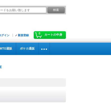
0
カートの中身
ログイン
新規登録
MTG通販
ポケカ通販