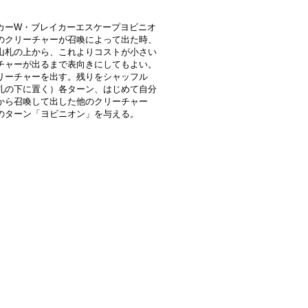
カーW・ブレイカーエスケープヨビニオ
のクリーチャーが召喚によって出た時、
山札の上から、これよりコストが小さい
チャーが出るまで表向きにしてもよい。
リーチャーを出す。残りをシャッフル
札の下に置く）各ターン、はじめて自分
から召喚して出した他のクリーチャー
のターン「ヨビニオン」を与える。