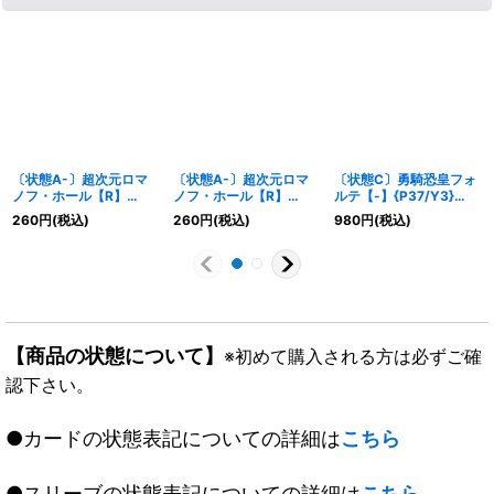
〔状態A-〕超次元ロマ
〔状態A-〕超次元ロマ
〔状態C〕勇騎恐皇フォ
ノフ・ホール【R】
ノフ・ホール【R】
ルテ【-】{P37/Y3}
{P92/Y9}《闇》
{DMD1917/22}《闇》
《多》
260
円
(税込)
260
円
(税込)
980
円
(税込)
【商品の状態について】
※初めて購入される方は必ずご確
認下さい。
●カードの状態表記についての詳細は
こちら
●スリーブの状態表記についての詳細は
こちら