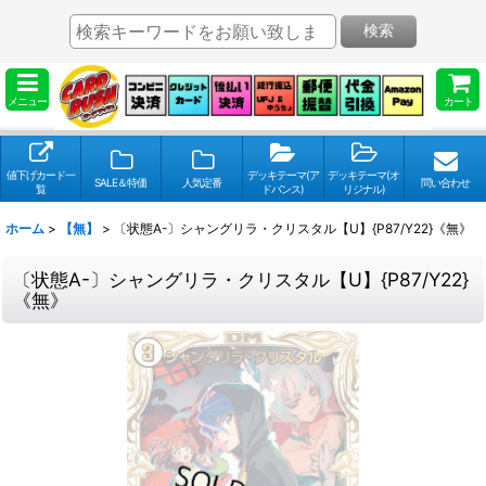
検索
メニュー
カート
値下げカード一
デッキテーマ(ア
デッキテーマ(オ
SALE＆特価
人気定番
問い合わせ
覧
ドバンス)
リジナル)
ホーム
>
【無】
>
〔状態A-〕シャングリラ・クリスタル【U】{P87/Y22}《無》
〔状態A-〕シャングリラ・クリスタル【U】{P87/Y22}
《無》