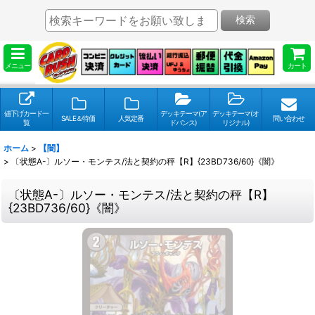
検索
メニュー
カート
値下げカード一
デッキテーマ(ア
デッキテーマ(オ
SALE＆特価
人気定番
問い合わせ
覧
ドバンス)
リジナル)
ホーム
>
【闇】
>
〔状態A-〕ルソー・モンテス/法と契約の秤【R】{23BD736/60}《闇》
〔状態A-〕ルソー・モンテス/法と契約の秤【R】
{23BD736/60}《闇》