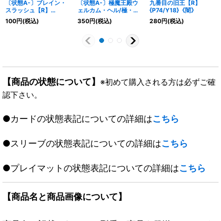
〔状態A-〕ブレイン・
〔状態A-〕極魔王殿ウ
九番目の旧王【R】
スラッシュ【R】
ェルカム・ヘル/極・魔
{P74/Y18}《闇》
{26SD1B9/13}《多》
壊王デスゴロス【VIC】
100
円
(税込)
350
円
(税込)
280
円
(税込)
{23RP1TR1b/TR9/23R
P1TR1a/TR9}《闇》
【商品の状態について】
※初めて購入される方は必ずご確
認下さい。
●カードの状態表記についての詳細は
こちら
●スリーブの状態表記についての詳細は
こちら
●プレイマットの状態表記についての詳細は
こちら
【商品名と商品画像について】