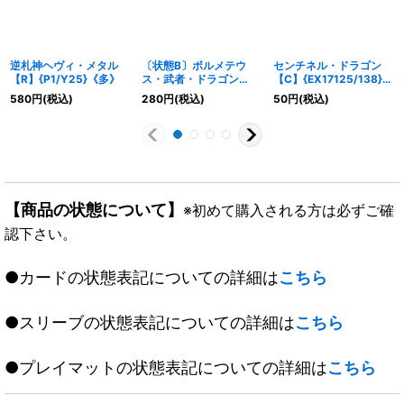
逆札神ヘヴィ・メタル
〔状態B〕ボルメテウ
センチネル・ドラゴン
【R】{P1/Y25}《多》
ス・武者・ドラゴン
【C】{EX17125/138}
【SR】{DMC4311/37}
《火》
580
円
(税込)
280
円
(税込)
50
円
(税込)
《火》
【商品の状態について】
※初めて購入される方は必ずご確
認下さい。
●カードの状態表記についての詳細は
こちら
●スリーブの状態表記についての詳細は
こちら
●プレイマットの状態表記についての詳細は
こちら