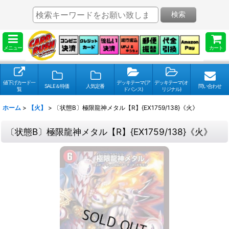
検索
メニュー
カート
値下げカード一
デッキテーマ(ア
デッキテーマ(オ
SALE＆特価
人気定番
問い合わせ
覧
ドバンス)
リジナル)
ホーム
>
【火】
>
〔状態B〕極限龍神メタル【R】{EX1759/138}《火》
〔状態B〕極限龍神メタル【R】{EX1759/138}《火》