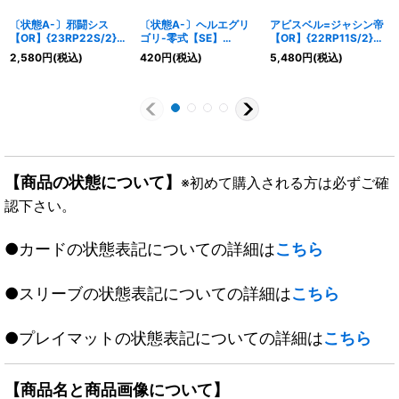
〔状態A-〕邪闘シス
〔状態A-〕ヘルエグリ
アビスベル=ジャシン帝
【OR】{23RP22S/2}
ゴリ-零式【SE】
【OR】{22RP11S/2}
《闇》
{RP12S7秘/S12}
《闇》
2,580
円
(税込)
420
円
(税込)
5,480
円
(税込)
《GR》
【商品の状態について】
※初めて購入される方は必ずご確
認下さい。
●カードの状態表記についての詳細は
こちら
●スリーブの状態表記についての詳細は
こちら
●プレイマットの状態表記についての詳細は
こちら
【商品名と商品画像について】