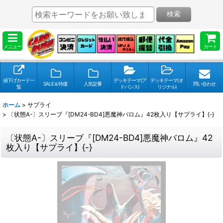
検索
メニュー
カート
値下げカード一
デッキテーマ(ア
デッキテーマ(オ
SALE＆特価
人気定番
問い合わせ
覧
ドバンス)
リジナル)
ホーム
>
サプライ
>
〔状態A-〕スリーブ『[DM24-BD4]悪魔神バロム』42枚入り【サプライ】{-}
〔状態A-〕スリーブ『[DM24-BD4]悪魔神バロム』42
枚入り【サプライ】{-}