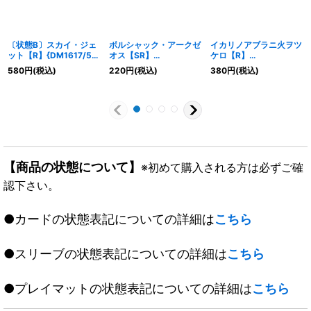
〔状態B〕スカイ・ジェ
ボルシャック・アークゼ
イカリノアブラニ火ヲツ
ット【R】{DM1617/55}
オス【SR】
ケロ【R】
《火》
{24EX15/89}《火》
{24EX330/80}《火》
580
円
(税込)
220
円
(税込)
380
円
(税込)
【商品の状態について】
※初めて購入される方は必ずご確
認下さい。
●カードの状態表記についての詳細は
こちら
●スリーブの状態表記についての詳細は
こちら
●プレイマットの状態表記についての詳細は
こちら