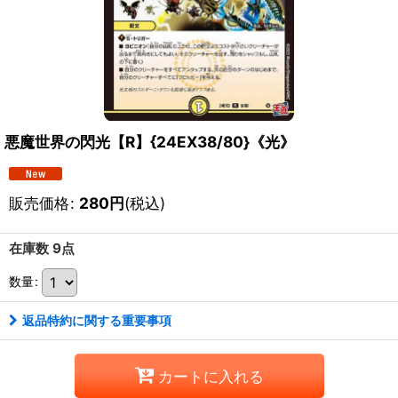
悪魔世界の閃光【R】{24EX38/80}《光》
販売価格
:
280
円
(税込)
在庫数 9点
数量
:
返品特約に関する重要事項
カートに入れる