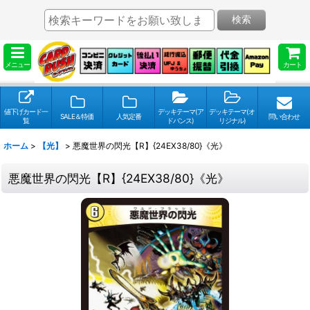
検索
メニュー
カート
値下げカード一
デッキテーマ(ア
デッキテーマ(オ
SALE＆特価
人気定番
問い合わせ
覧
ドバンス)
リジナル)
ホーム
>
【光】
>
悪魔世界の閃光【R】{24EX38/80}《光》
悪魔世界の閃光【R】{24EX38/80}《光》