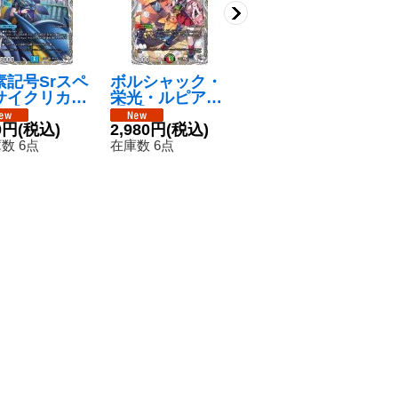
素記号Srスペ
ボルシャック・
メガ・メイキン
闘
サイクリカ
栄光・ルピア
グ・ドラゴン
テ
R】{24EX3
【C】{24EX3T
【R】{25RP2T
120円
(税込)
ー
4/TD16}
0円
(税込)
D16/TD16}
2,980円
(税込)
D5/TD5}《火》
ラ
1
在庫数 14枚
水》
《多》
E
数 6点
在庫数 6点
在
6