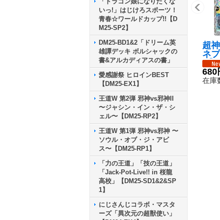
「ドラゴン娘になりたくな
いっ!」はじけろスポーツ！
青春☆ワールドカップ!!【D
M25-SP2】
DM25-BD1&2「ドリーム英
超神
雄譚デッキ ボルシャックの
ネプ
書&アルカディアスの書」
R】{
TD
680
愛感謝祭 ヒロインBEST
在庫数
【DM25-EX1】
王道W 第2弾 邪神vs邪神II
〜ジャシン・イン・ザ・シ
ェル〜【DM25-RP2】
王道W 第1弾 邪神vs邪神 〜
ソウル・オブ・ジ・アビ
ス〜【DM25-RP1】
「力の王道」「技の王道」
「Jack-Pot-Live!! in 桜龍
高校」【DM25-SD1&2&SP
1】
にじさんじコラボ・マスタ
ーズ「異次元の超獣使い」