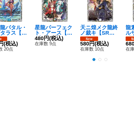
龍バタル・
星龍パーフェク
天ニ煌メク龍終
龍
タラス【S
ト・アース【S
ノ裁キ【SR】{2
ル
24EX3TD3/
R】{24EX3TD9/
480円
(税込)
4EX3TD2/TD1
【S
16}《水》
円
(税込)
TD16}《多》
6}《無》
580円
(税込)
TD
68
在庫数 9点
《
 20点
在庫数 10点
在庫