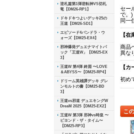
逆札篇第1弾逆転神VS切札
セー
竜【DM26-RP1】
で。)
ドキドキつよいデッキ25の
同一
王道【DM26-SD1】
エピソード4パンドラ・ウ
【在
ォーズ【DM25-EX4】
商品
邪神爆発デュエナマイトパ
ック「王道W」【DM25-EX
異な
3】
王道W 第4弾 終淵 〜LOVE
【カ
＆ABYSS〜【DM25-RP4】
初め
ドリーム英雄譚デッキ グレ
ンモルトの書【DM25-BD
3】
王道vs邪道 デュエキングW
DreaM 2025【DM25-EX2】
こ
王道W 第3弾 邪神vs時皇 〜
ビヨンド・ザ・タイム〜
【DM25-RP3】