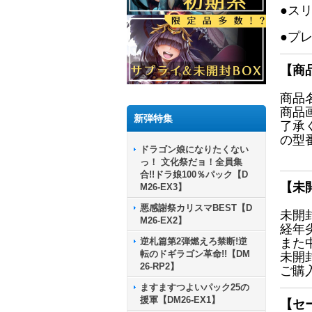
●ス
●プ
【商
商品
商品
新弾特集
了承
の型
ドラゴン娘になりたくない
っ！ 文化祭だョ！全員集
合!!ドラ娘100％パック【D
【未
M26-EX3】
悪感謝祭カリスマBEST【D
未開
M26-EX2】
経年
逆札篇第2弾燃えろ禁断!逆
また
転のドギラゴン革命!!【DM
未開
26-RP2】
ご購
ますますつよいパック25の
援軍【DM26-EX1】
【セ