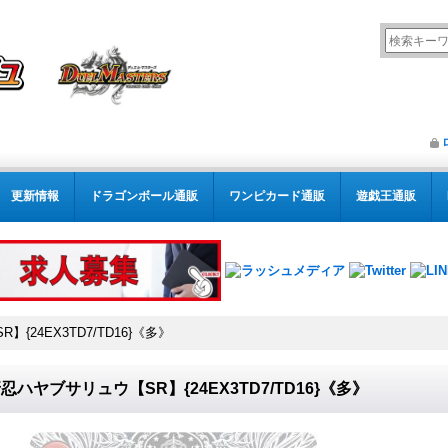
更新情報
ドラゴンボール通販
ワンピカード通販
遊戯王通販
{24EX3TD7/TD16}《多》
忍ハヤブサリュウ【SR】{24EX3TD7/TD16}《多》