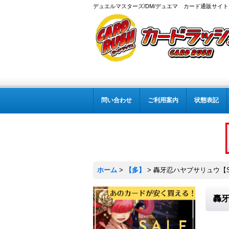
デュエルマスターズ/DM/デュエマ カード通販サイト
問い合わせ
ご利用案内
状態表記
ホーム
>
【多】
>
轟牙忍ハヤブサリュウ【SR】
轟牙