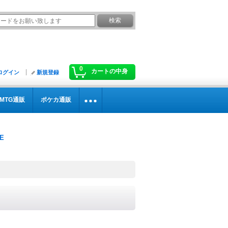
0
カートの中身
ログイン
新規登録
MTG通販
ポケカ通販