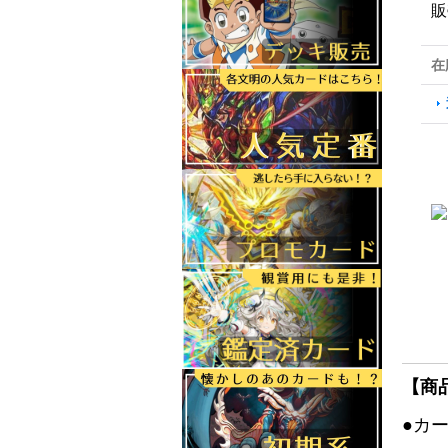
販
在
【商
●カ