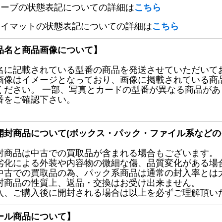
リーブの状態表記についての詳細は
こちら
レイマットの状態表記についての詳細は
こちら
品名と商品画像について】
名に記載されている型番の商品を発送させていただいて
画像はイメージとなっており、画像に掲載されている商
ください。 一部、写真とカードの型番が異なる商品が
番をご確認下さい。
開封商品について(ボックス・パック・ファイル系などの
封商品は中古での買取品が含まれる場合もございます。
劣化による外装や内容物の微細な傷、品質変化がある場
中古での買取品の為、パック系商品は通常の封入率とは
封商品の性質上、返品・交換はお受け出来ません。
入、ご購入後に開封される場合は以上を必ずご理解頂い
ール商品について】