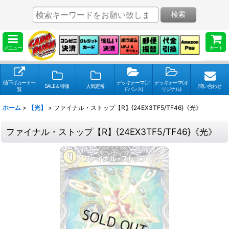
検索
メニュー
カート
値下げカード一
デッキテーマ(ア
デッキテーマ(オ
SALE＆特価
人気定番
問い合わせ
覧
ドバンス)
リジナル)
ホーム
>
【光】
>
ファイナル・ストップ【R】{24EX3TF5/TF46}《光》
ファイナル・ストップ【R】{24EX3TF5/TF46}《光》