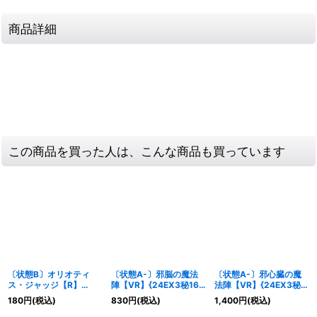
商品詳細
この商品を買った人は、こんな商品も買っています
〔状態B〕オリオティ
〔状態A-〕邪脳の魔法
〔状態A-〕邪心臓の魔
ス・ジャッジ【R】
陣【VR】{24EX3秘16/
法陣【VR】{24EX3秘
{23RP2TF3/TF10}
秘20}《多》
17/秘20}《多》
180
円
(税込)
830
円
(税込)
1,400
円
(税込)
《光》