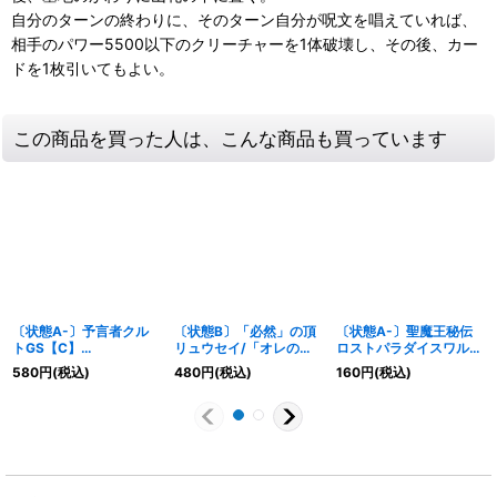
自分のターンの終わりに、そのターン自分が呪文を唱えていれば、
相手のパワー5500以下のクリーチャーを1体破壊し、その後、カー
ドを1枚引いてもよい。
この商品を買った人は、こんな商品も買っています
〔状態A-〕予言者クル
〔状態B〕「必然」の頂
〔状態A-〕聖魔王秘伝
トGS【C】
リュウセイ/「オレの勝
ロストパラダイスワルツ
{RP194B/20}《光》
利だオフコース！」
【VR】{RP1810/95}
580
円
(税込)
480
円
(税込)
160
円
(税込)
【SR】
《多》
{24RP3TR2/TR9}
《火》