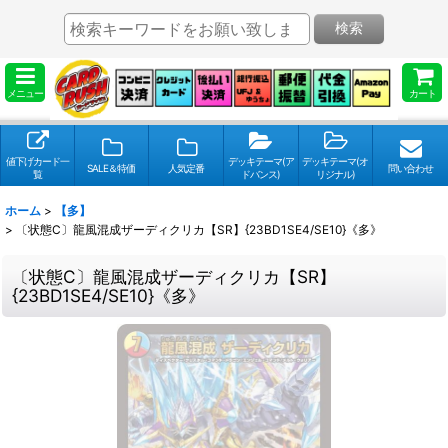
検索
メニュー
カート
値下げカード一
デッキテーマ(ア
デッキテーマ(オ
SALE＆特価
人気定番
問い合わせ
覧
ドバンス)
リジナル)
ホーム
>
【多】
>
〔状態C〕龍風混成ザーディクリカ【SR】{23BD1SE4/SE10}《多》
〔状態C〕龍風混成ザーディクリカ【SR】
{23BD1SE4/SE10}《多》