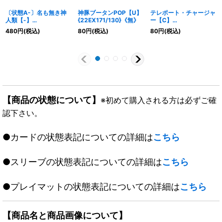
〔状態A-〕名も無き神
神豚ブータンPOP【U】
テレポート・チャージャ
人類【-】
{22EX171/130}《無》
ー【C】
{DMX152/30}《無》
{24EX481/100}《無》
480
円
(税込)
80
円
(税込)
80
円
(税込)
【商品の状態について】
※初めて購入される方は必ずご確
認下さい。
●カードの状態表記についての詳細は
こちら
●スリーブの状態表記についての詳細は
こちら
●プレイマットの状態表記についての詳細は
こちら
【商品名と商品画像について】