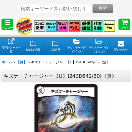
検索
メニュー
カート
値下げカード一
デッキテーマ(ア
デッキテーマ(オ
SALE＆特価
人気定番
問い合わせ
覧
ドバンス)
リジナル)
ホーム
>
【無】
>
キズナ・チャージャー【U】{24BD642/60}《無》
キズナ・チャージャー【U】{24BD642/60}《無》