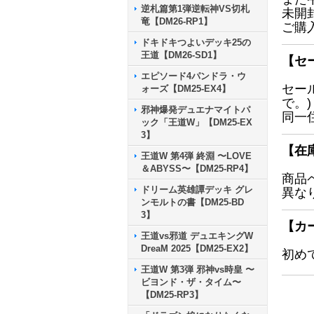
逆札篇第1弾逆転神VS切札
未開
竜【DM26-RP1】
ご購
ドキドキつよいデッキ25の
王道【DM26-SD1】
【セ
エピソード4パンドラ・ウ
セー
ォーズ【DM25-EX4】
で。)
邪神爆発デュエナマイトパ
同一
ック「王道W」【DM25-EX
3】
【在
王道W 第4弾 終淵 〜LOVE
＆ABYSS〜【DM25-RP4】
商品
ドリーム英雄譚デッキ グレ
異な
ンモルトの書【DM25-BD
3】
【カ
王道vs邪道 デュエキングW
DreaM 2025【DM25-EX2】
初め
王道W 第3弾 邪神vs時皇 〜
ビヨンド・ザ・タイム〜
【DM25-RP3】