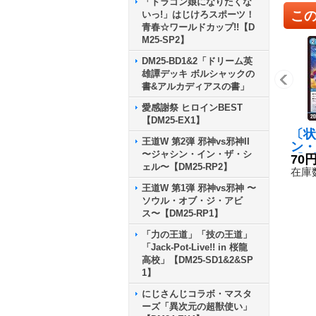
「ドラゴン娘になりたくな
こ
いっ!」はじけろスポーツ！
青春☆ワールドカップ!!【D
M25-SP2】
DM25-BD1&2「ドリーム英
雄譚デッキ ボルシャックの
書&アルカディアスの書」
愛感謝祭 ヒロインBEST
【DM25-EX1】
〔状
王道W 第2弾 邪神vs邪神II
ン・
〜ジャシン・イン・ザ・シ
【U】
70
ェル〜【DM25-RP2】
95
在庫数
王道W 第1弾 邪神vs邪神 〜
ソウル・オブ・ジ・アビ
ス〜【DM25-RP1】
「力の王道」「技の王道」
「Jack-Pot-Live!! in 桜龍
高校」【DM25-SD1&2&SP
1】
にじさんじコラボ・マスタ
ーズ「異次元の超獣使い」