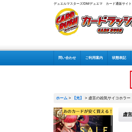
デュエルマスターズ/DM/デュエマ カード通販サイト
問い合わせ
ご利用案内
状態表記
ホーム
>
【光】
>
虚言の凶気サイコホラー【U】
虚言