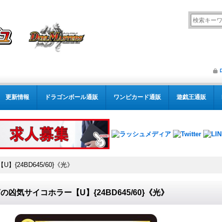
更新情報
ドラゴンボール通販
ワンピカード通販
遊戯王通販
{24BD645/60}《光》
の凶気サイコホラー【U】{24BD645/60}《光》